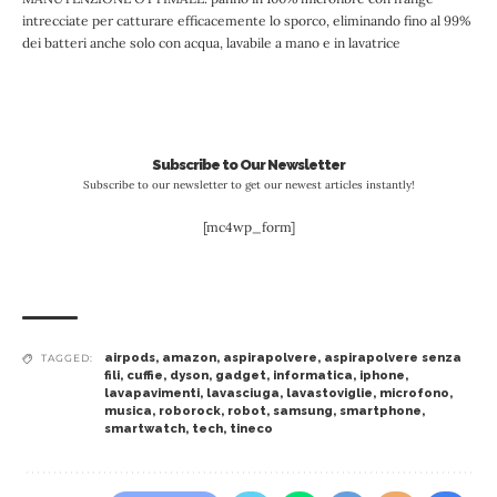
intrecciate per catturare efficacemente lo sporco, eliminando fino al 99%
dei batteri anche solo con acqua, lavabile a mano e in lavatrice
Subscribe to Our Newsletter
Subscribe to our newsletter to get our newest articles instantly!
[mc4wp_form]
airpods
,
amazon
,
aspirapolvere
,
aspirapolvere senza
TAGGED:
fili
,
cuffie
,
dyson
,
gadget
,
informatica
,
iphone
,
lavapavimenti
,
lavasciuga
,
lavastoviglie
,
microfono
,
musica
,
roborock
,
robot
,
samsung
,
smartphone
,
smartwatch
,
tech
,
tineco