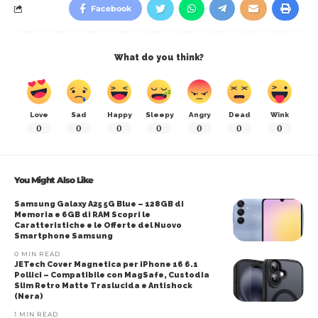
Facebook
What do you think?
Love
Sad
Happy
Sleepy
Angry
Dead
Wink
0
0
0
0
0
0
0
You Might Also Like
Samsung Galaxy A25 5G Blue – 128GB di
Memoria e 6GB di RAM Scopri le
Caratteristiche e le Offerte del Nuovo
Smartphone Samsung
0 MIN READ
JETech Cover Magnetica per iPhone 16 6.1
Pollici – Compatibile con MagSafe, Custodia
Slim Retro Matte Traslucida e Antishock
(Nera)
1 MIN READ