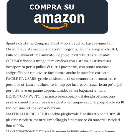
Spontex Sistema Compact Twist Mop e Secchio, Lavapavimenti in
Microfibra, Sistema di Strizzatura Integrato, Secchio Pieghevole, 10 l,
Pulisce Pavimenti in Laminato, Legno e Piastrelle, Testa Lavabile
OTTIMO: fiocco a frange in microfibra con sistema di strizzatura
incorporato per la pulizia di tutti i pavimenti, con punta abrasiva
antigraffio per rimuovere facilmente anche le macchie ostinate
FACILE DA USARE: grazie all sistema di strizzamento automatico, è
possibile strizzare facilmente il mop per lavare, o strizzarlo un po’ di più
per ottenere un panno appena umido, senza bagnarsi le mani
DESIGN COMPATTO: il manico telescopico, dal design ottimo, può
essere smontato in 5 pezzi e riposto nell’ampio secchio pieghevole da 10
litri per una ottima conservazione
MATERIALI RICICLATI: il secchio pieghevole è realizzato con il 30% di
plastica riciclata, mentre l’imballaggio è composto da materiali riciclati
fino al 90%
MANUTENZIONE OTTIMALE: panno in 100% microfibre con frange