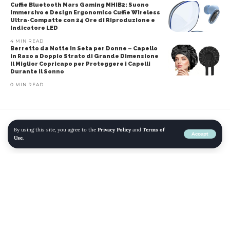
Cuffie Bluetooth Mars Gaming MHIB2: Suono
Immersivo e Design Ergonomico Cuffie Wireless
Ultra-Compatte con 24 Ore di Riproduzione e
Indicatore LED
4 MIN READ
Berretto da Notte in Seta per Donne – Capello
in Raso a Doppio Strato di Grande Dimensione
Il Miglior Copricapo per Proteggere i Capelli
Durante il Sonno
0 MIN READ
By using this site, you agree to the
Privacy Policy
and
Terms of
Home
»
Blog
»
Libri da leggere: The Proposal (International Romance Vol.
Accept
Use
.
5)
AMAZON
EBOOK KINDLE
FAMIGLIA - SALUTE E BENESSERE
KINDLE STORE
LIBRI
Libri da leggere: The Proposal
(International Romance Vol. 5)