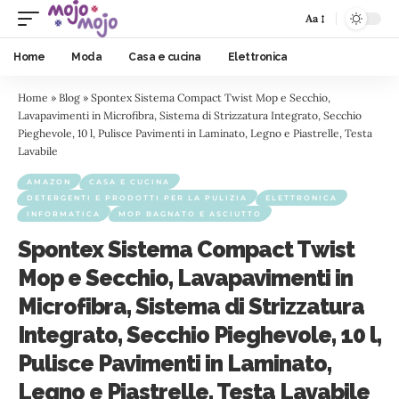
Aa
Home
Moda
Casa e cucina
Elettronica
Home
»
Blog
»
Spontex Sistema Compact Twist Mop e Secchio,
Lavapavimenti in Microfibra, Sistema di Strizzatura Integrato, Secchio
Pieghevole, 10 l, Pulisce Pavimenti in Laminato, Legno e Piastrelle, Testa
Lavabile
AMAZON
CASA E CUCINA
DETERGENTI E PRODOTTI PER LA PULIZIA
ELETTRONICA
INFORMATICA
MOP BAGNATO E ASCIUTTO
Spontex Sistema Compact Twist
Mop e Secchio, Lavapavimenti in
Microfibra, Sistema di Strizzatura
Integrato, Secchio Pieghevole, 10 l,
Pulisce Pavimenti in Laminato,
Legno e Piastrelle, Testa Lavabile