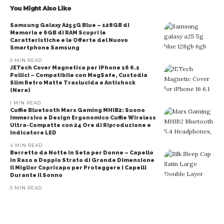
You Might Also Like
Samsung Galaxy A25 5G Blue – 128GB di
Memoria e 6GB di RAM Scopri le
Caratteristiche e le Offerte del Nuovo
Smartphone Samsung
0 MIN READ
JETech Cover Magnetica per iPhone 16 6.1
Pollici – Compatibile con MagSafe, Custodia
Slim Retro Matte Traslucida e Antishock
(Nera)
1 MIN READ
Cuffie Bluetooth Mars Gaming MHIB2: Suono
Immersivo e Design Ergonomico Cuffie Wireless
Ultra-Compatte con 24 Ore di Riproduzione e
Indicatore LED
4 MIN READ
Berretto da Notte in Seta per Donne – Capello
in Raso a Doppio Strato di Grande Dimensione
Il Miglior Copricapo per Proteggere i Capelli
Durante il Sonno
0 MIN READ