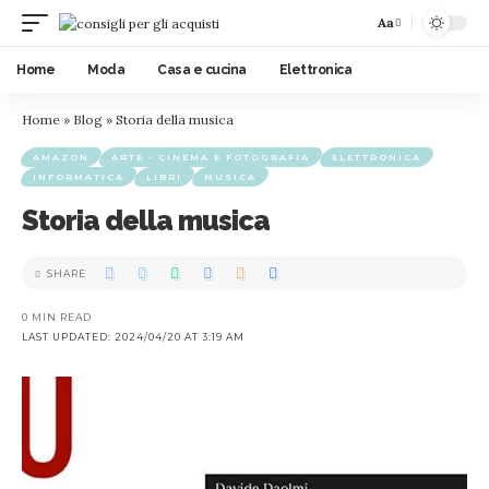
Aa
Home
Moda
Casa e cucina
Elettronica
Home
»
Blog
»
Storia della musica
AMAZON
ARTE - CINEMA E FOTOGRAFIA
ELETTRONICA
INFORMATICA
LIBRI
MUSICA
Storia della musica
SHARE
0 MIN READ
LAST UPDATED: 2024/04/20 AT 3:19 AM