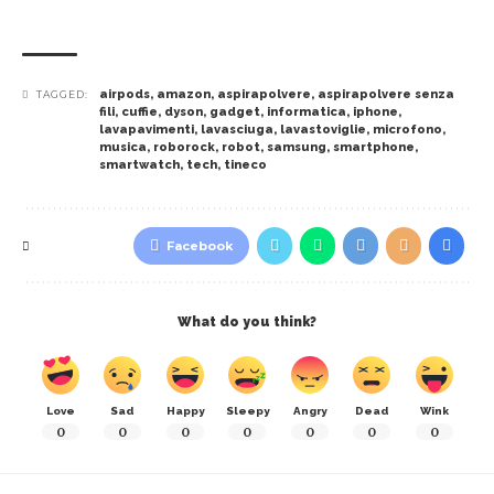
airpods
,
amazon
,
aspirapolvere
,
aspirapolvere senza
TAGGED:
fili
,
cuffie
,
dyson
,
gadget
,
informatica
,
iphone
,
lavapavimenti
,
lavasciuga
,
lavastoviglie
,
microfono
,
musica
,
roborock
,
robot
,
samsung
,
smartphone
,
smartwatch
,
tech
,
tineco
Facebook
What do you think?
Love
Sad
Happy
Sleepy
Angry
Dead
Wink
0
0
0
0
0
0
0