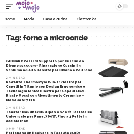
Home
Moda
Casa e cucina
Elettronica
Tag:
forno a microonde
GIONAR 2 Pezzi di Supporto per Cuscini da
Divano 55 x 55 cm – Riparazione Cuscini in
Schiuma ad Alta Densità per Divano e Poltrona
2 MIN READ
Rowenta Thermostyle 2-in-1: Piastra per
Capelli in Titanio con Design Ergonomico e
Tecnologia Ionica Piastra per Capelli Lisci,
Ricci e Mossi con Rivestimento Ceramico –
Modello SF7120
2 MIN READ
Toaster Moulinex Multipan On/Off: Tostatrice
Universale per Pane, 760W, Fino a 4 Fette in
Acciaio Inox
0 MIN READ
Portapane Antipolvere in Tessuto 210D: