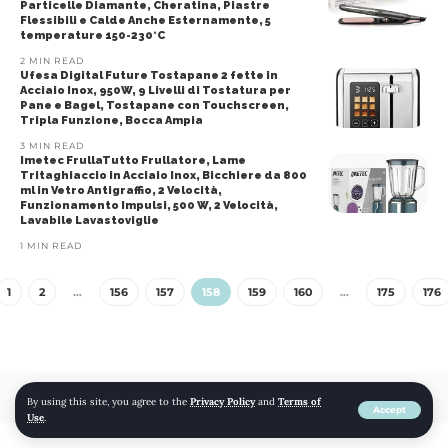
Particelle Diamante, Cheratina, Piastre
Flessibili e Calde Anche Esternamente, 5
temperature 150-230°C
2 MIN READ
Ufesa Digital Future Tostapane 2 fette in
Acciaio Inox, 950W, 9 Livelli di Tostatura per
Pane e Bagel, Tostapane con Touchscreen,
Tripla Funzione, Bocca Ampia
3 MIN READ
Imetec FrullaTutto Frullatore, Lame
Tritaghiaccio in Acciaio Inox, Bicchiere da 800
ml in Vetro Antigraffio, 2 Velocità,
Funzionamento Impulsi, 500 W, 2 Velocità,
Lavabile Lavastoviglie
1 MIN READ
1
2
…
156
157
158
159
160
…
175
176
© 2022 mojomojo
By using this site, you agree to the
Privacy Policy
and
Terms of
Accept
Use
.