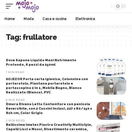
Home
Moda
Casa e cucina
Elettronica
Tag:
frullatore
Dove Sapone Liquido Mani Nutrimento
Profondo, 6 pezzi da 250ml
1 MIN READ
AOJEZOR Porta carta igienica, Colonnina con
portarotolo, Piantana portarotolo e
portascopino 2 in 1, Mobile Bagno, Bianco
Realizzato (Bianco), PVC
6 MIN READ
Dmora Divano Letto Contenitore con penisola
Reversibile, con 2 Cuscini Inclusi, 227 x 80/150 x
81h cm, Color Grigio
2 MIN READ
Bellissima Imetec Piastra Creativity Multistyle,
Capelli Lisci o Mossi, Rivestimento ceramica,