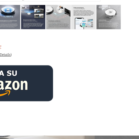
€
Details
)