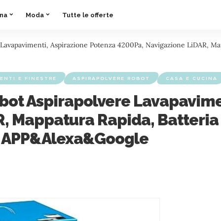
ina
Moda
Tutte le offerte
e Lavapavimenti, Aspirazione Potenza 4200Pa, Navigazione LiDAR, M
MENTI E FINESTRE
ASPIRAPOLVERE ROBOT
CASA E CUCINA
obot Aspirapolvere Lavapavime
, Mappatura Rapida, Batteria
e, APP&Alexa&Google