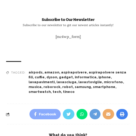
Subscribe to Our Newsletter
Subscribe to our newsletter to get our newest articles instantly!
[mc4wp_form]
airpods
,
amazon
,
aspirapolvere
,
aspirapolvere senza
TAGGED:
fili
,
cuffie
,
dyson
,
gadget
,
informatica
,
iphone
,
lavapavimenti
,
lavasciuga
,
lavastoviglie
,
microfono
,
musica
,
roborock
,
robot
,
samsung
,
smartphone
,
smartwatch
,
tech
,
tineco
Facebook
What do you think?