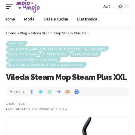
Aa
Home
Moda
Casa e cucina
Elettronica
Home
»
Blog
»
Vileda Steam Mop Steam Plus XXL
AMAZON
ASPIRAPOLVERE E PULIZIA DI PAVIMENTI E FINESTRE
CASA E CUCINA
ELETTRONICA
INFORMATICA
LAVAPAVIMENTI A VAPORE
PULITORI A VAPORE E LUCIDAPAVIMENTI
Vileda Steam Mop Steam Plus XXL
SHARE
4 MIN READ
LAST UPDATED: 2024/05/02 AT 5:19 AM