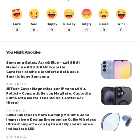
Love
Sad
Happy
Sleepy
Angry
Dead
Wink
0
0
0
0
0
0
0
You Might Also Like
Samsung Galaxy A25 5G Blue – 128GB di
Memoria e 6GB di RAM Scopri le
Caratteristiche e le Offerte del Nuovo
Smartphone Samsung
0 MIN READ
JETech Cover Magnetica per iPhone 16 6.1
Pollici – Compatibile con MagSafe, Custodia
Slim Retro Matte Traslucida e Antishock
(Nera)
1 MIN READ
Cuffie Bluetooth Mars Gaming MHIB2: Suono
Immersivo e Design Ergonomico Cuffie Wireless
Ultra-Compatte con 24 Ore di Riproduzione e
Indicatore LED
4 MIN READ