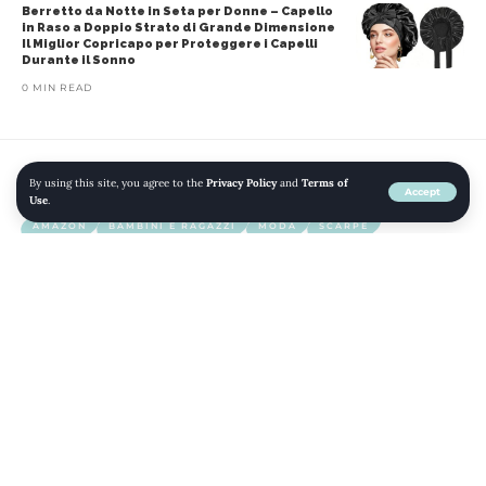
Berretto da Notte in Seta per Donne – Capello
in Raso a Doppio Strato di Grande Dimensione
Il Miglior Copricapo per Proteggere i Capelli
Durante il Sonno
0 MIN READ
By using this site, you agree to the
Privacy Policy
and
Terms of
Home
»
Blog
»
Geox J Briezee Boy B, Sneakers Bambini e Ragazzi
Accept
Use
.
AMAZON
BAMBINI E RAGAZZI
MODA
SCARPE
SNEAKER CASUAL
SNEAKER E SCARPE SPORTIVE
Geox J Briezee Boy B, Sneakers
Bambini e Ragazzi
SHARE
1 MIN READ
LAST UPDATED: 2024/05/02 AT 4:59 AM