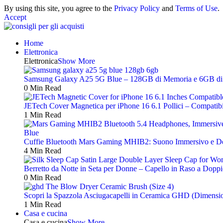
By using this site, you agree to the
Privacy Policy
and
Terms of Use
.
Accept
Home
Elettronica
Elettronica
Show More
Samsung Galaxy A25 5G Blue – 128GB di Memoria e 6GB di RA
0 Min Read
JETech Cover Magnetica per iPhone 16 6.1 Pollici – Compatibi
1 Min Read
Cuffie Bluetooth Mars Gaming MHIB2: Suono Immersivo e Des
4 Min Read
Berretto da Notte in Seta per Donne – Capello in Raso a Doppi
0 Min Read
Scopri la Spazzola Asciugacapelli in Ceramica GHD (Dimensione
1 Min Read
Casa e cucina
Casa e cucina
Show More