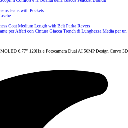
copri il Comfort e la Qualità della Giacca Peacoat Brandit
Tasche
nte per Affari con Cintura Giacca Trench di Lunghezza Media per un 
OLED 6.77″ 120Hz e Fotocamera Dual AI 50MP Design Curvo 3D, Pr