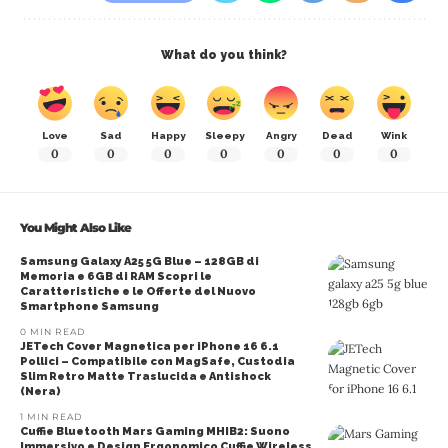
What do you think?
Love
Sad
Happy
Sleepy
Angry
Dead
Wink
0
0
0
0
0
0
0
You Might Also Like
Samsung Galaxy A25 5G Blue – 128GB di
Memoria e 6GB di RAM Scopri le
Caratteristiche e le Offerte del Nuovo
Smartphone Samsung
0 MIN READ
JETech Cover Magnetica per iPhone 16 6.1
Pollici – Compatibile con MagSafe, Custodia
Slim Retro Matte Traslucida e Antishock
(Nera)
1 MIN READ
Cuffie Bluetooth Mars Gaming MHIB2: Suono
Immersivo e Design Ergonomico Cuffie Wireless