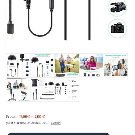
Prezzo:
17,99€
- 17,99 €
(as of Mar 09,2024 21:08:15 UTC –
Details
)