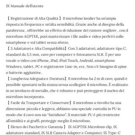
1X Manuale dell’utente
【 Registrazione di Alta Qualità 】Il microfono lavalier ha un’ampia
risposta in frequenza e un’alta sensibilità. Grazie anche al disegno della
parabrezza , offrirebbe un effetto di riduzione del rumore migliore , con il
microfono AGPTEK, puoi masterizzare i file audio e video perfetti sullo
smartphone e sul tablet senza sforzo.
【 3 Adattatori e Alta Compatibilità】Con 3 adattatori, adattatore tipo C,
standard da 3,5 mm, cavo per computer e fotocamera SLR. È per uso
vocale o video con iPhone, iPad, iPod Touch, Android, smartphone
Windows, tablet, PC e registratore Line-in, ecc. Non c’è bisogno di spine
o batterie aggiuntive.
【 Lunghezza Adeguata e Duratura】Il microfono ha 2 m di cavo, quindi è
possibile spostarsi nella stanza senza scollegare il microfono. È realizzato
in un involucro di metallo, che è robusto e può proteggere il nucleo del
microfono incorporato.
【 Facile da Trasportare e Conservare】Il microfono a risvolto ha una
dimensione piccola e leggera, abbiamo una speciale custodia in PU in
modo che il cavo non sia “fastidioso”. Il materiale PU è più resistente
all’umidità e ai graffi, protegge meglio il microfono.
【 Elenco dei Pacchetti e Garanzia 】 1X AGPTEK Microfono clip, 1X
adattatore standard, 1X SLR Camera Adapter e Computer, 1X Type-C