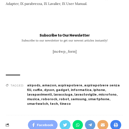
Adapter, 1X parabrezza, 1X Lavalier, 1X User Manual.
Subscribe to Our Newsletter
Subscribe to our newsletter to get our newest articles instantly!
[mc4wp_form]
airpods
,
amazon
,
aspirapolvere
,
aspirapolvere senza
TAGGED:
fili
,
cuffie
,
dyson
,
gadget
,
informatica
,
iphone
,
lavapavimenti
,
lavasciuga
,
lavastoviglie
,
microfono
,
musica
,
roborock
,
robot
,
samsung
,
smartphone
,
smartwatch
,
tech
,
tineco
Facebook