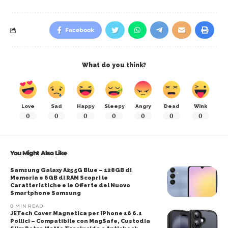
Facebook
What do you think?
Love
Sad
Happy
Sleepy
Angry
Dead
Wink
0
0
0
0
0
0
0
You Might Also Like
Samsung Galaxy A25 5G Blue – 128GB di
Memoria e 6GB di RAM Scopri le
Caratteristiche e le Offerte del Nuovo
Smartphone Samsung
0 MIN READ
JETech Cover Magnetica per iPhone 16 6.1
Pollici – Compatibile con MagSafe, Custodia