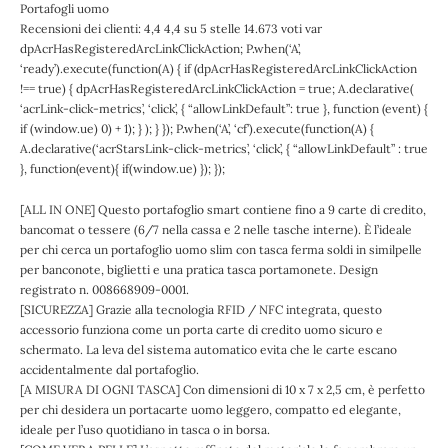
Portafogli uomo
Recensioni dei clienti: 4,4 4,4 su 5 stelle 14.673 voti var
dpAcrHasRegisteredArcLinkClickAction; P.when(‘A’,
‘ready’).execute(function(A) { if (dpAcrHasRegisteredArcLinkClickAction
!== true) { dpAcrHasRegisteredArcLinkClickAction = true; A.declarative(
‘acrLink-click-metrics’, ‘click’, { “allowLinkDefault”: true }, function (event) {
if (window.ue) 0) + 1); } ); } }); P.when(‘A’, ‘cf’).execute(function(A) {
A.declarative(‘acrStarsLink-click-metrics’, ‘click’, { “allowLinkDefault” : true
}, function(event){ if(window.ue) }); });
[ALL IN ONE] Questo portafoglio smart contiene fino a 9 carte di credito,
bancomat o tessere (6/7 nella cassa e 2 nelle tasche interne). È l’ideale
per chi cerca un portafoglio uomo slim con tasca ferma soldi in similpelle
per banconote, biglietti e una pratica tasca portamonete. Design
registrato n. 008668909-0001.
[SICUREZZA] Grazie alla tecnologia RFID / NFC integrata, questo
accessorio funziona come un porta carte di credito uomo sicuro e
schermato. La leva del sistema automatico evita che le carte escano
accidentalmente dal portafoglio.
[A MISURA DI OGNI TASCA] Con dimensioni di 10 x 7 x 2,5 cm, è perfetto
per chi desidera un portacarte uomo leggero, compatto ed elegante,
ideale per l’uso quotidiano in tasca o in borsa.