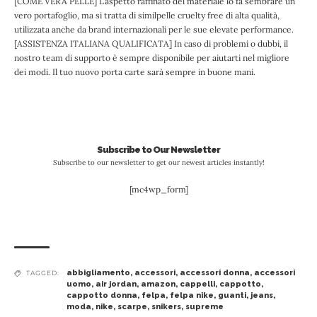
[COME VERA PELLE] L’aspetto raffinato del materiale lo fa sembrare un
vero portafoglio, ma si tratta di similpelle cruelty free di alta qualità,
utilizzata anche da brand internazionali per le sue elevate performance.
[ASSISTENZA ITALIANA QUALIFICATA] In caso di problemi o dubbi, il
nostro team di supporto è sempre disponibile per aiutarti nel migliore
dei modi. Il tuo nuovo porta carte sarà sempre in buone mani.
Subscribe to Our Newsletter
Subscribe to our newsletter to get our newest articles instantly!
[mc4wp_form]
abbigliamento
,
accessori
,
accessori donna
,
accessori
TAGGED:
uomo
,
air jordan
,
amazon
,
cappelli
,
cappotto
,
cappotto donna
,
felpa
,
felpa nike
,
guanti
,
jeans
,
moda
,
nike
,
scarpe
,
snikers
,
supreme