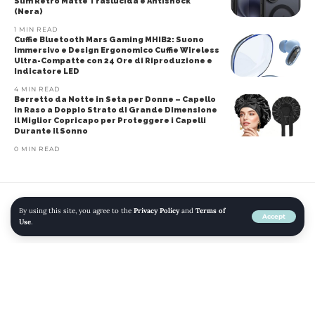
Slim Retro Matte Traslucida e Antishock
(Nera)
1 MIN READ
Cuffie Bluetooth Mars Gaming MHIB2: Suono
Immersivo e Design Ergonomico Cuffie Wireless
Ultra-Compatte con 24 Ore di Riproduzione e
Indicatore LED
4 MIN READ
Berretto da Notte in Seta per Donne – Capello
in Raso a Doppio Strato di Grande Dimensione
Il Miglior Copricapo per Proteggere i Capelli
Durante il Sonno
0 MIN READ
By using this site, you agree to the
Privacy Policy
and
Terms of
Home
»
Blog
»
Chicco Sneaker con Luci e Strappo: Scarpe Ideali per
Accept
Use
.
Bambine e Ragazze
AMAZON
BAMBINE E RAGAZZE
MODA
SCARPE
SNEAKER CASUAL
SNEAKER E SCARPE SPORTIVE
Chicco Sneaker con Luci e