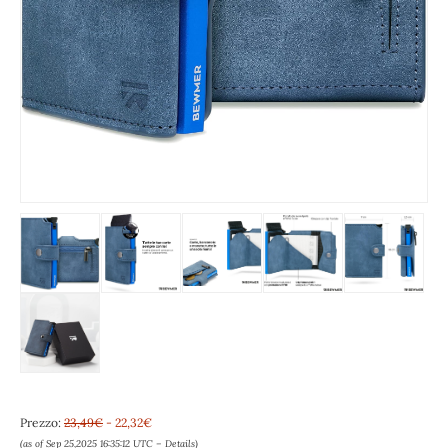
Prezzo:
23,49€
- 22,32€
(as of Sep 25,2025 16:35:12 UTC –
Details
)