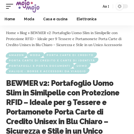
Aa
Home
Moda
Casa e cucina
Elettronica
Home
»
Blog
»
BEWMER v2: Portafoglio Uomo Slim in Similpelle con
Protezione RFID – Ideale per 9 Tessere e Portamonete Porta Carte di
Credito Unisex in Blu Chiaro – Sicurezza e Stile in un Unico Accessorio
AMAZON
MODA
PORTA CARTE DI CREDITO
PORTA CARTE DI CREDITO E CARTE DI IDENTITÀ
PORTAFOGLI E PORTA DOCUMENTI
UOMO
VALIGIE - BORSE E ACCESSORI DA VIAGGIO
BEWMER v2: Portafoglio Uomo
Slim in Similpelle con Protezione
RFID – Ideale per 9 Tessere e
Portamonete Porta Carte di
Credito Unisex in Blu Chiaro –
Sicurezza e Stile in un Unico