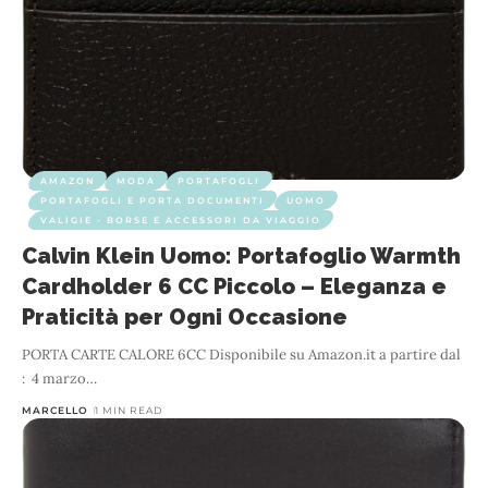
AMAZON
MODA
PORTAFOGLI
PORTAFOGLI E PORTA DOCUMENTI
UOMO
VALIGIE - BORSE E ACCESSORI DA VIAGGIO
Calvin Klein Uomo: Portafoglio Warmth
Cardholder 6 CC Piccolo – Eleganza e
Praticità per Ogni Occasione
PORTA CARTE CALORE 6CC Disponibile su Amazon.it a partire dal ‏
: ‎ 4 marzo
…
MARCELLO
1 MIN READ