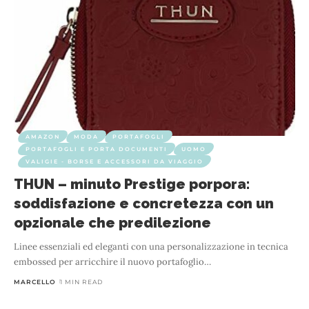
AMAZON
MODA
PORTAFOGLI
PORTAFOGLI E PORTA DOCUMENTI
UOMO
VALIGIE - BORSE E ACCESSORI DA VIAGGIO
THUN – minuto Prestige porpora:
soddisfazione e concretezza con un
opzionale che predilezione
Linee essenziali ed eleganti con una personalizzazione in tecnica
embossed per arricchire il nuovo portafoglio
…
MARCELLO
1 MIN READ