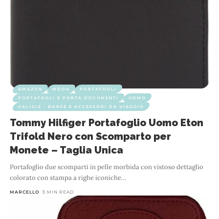
AMAZON
MODA
PORTAFOGLI
PORTAFOGLI E PORTA DOCUMENTI
UOMO
VALIGIE - BORSE E ACCESSORI DA VIAGGIO
Tommy Hilfiger Portafoglio Uomo Eton
Trifold Nero con Scomparto per
Monete – Taglia Unica
Portafoglio due scomparti in pelle morbida con vistoso dettaglio
colorato con stampa a righe iconiche
…
MARCELLO
3 MIN READ