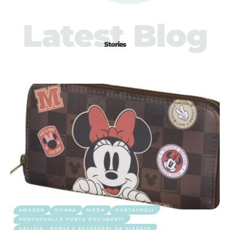
Latest Blog
Stories
AMAZON
DONNA
MODA
PORTAFOGLI
PORTAFOGLI E PORTA DOCUMENTI
VALIGIE - BORSE E ACCESSORI DA VIAGGIO