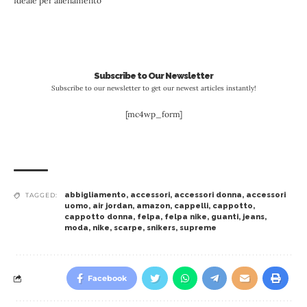
Ideale per allenamento
Subscribe to Our Newsletter
Subscribe to our newsletter to get our newest articles instantly!
[mc4wp_form]
abbigliamento
,
accessori
,
accessori donna
,
accessori
TAGGED:
uomo
,
air jordan
,
amazon
,
cappelli
,
cappotto
,
cappotto donna
,
felpa
,
felpa nike
,
guanti
,
jeans
,
moda
,
nike
,
scarpe
,
snikers
,
supreme
Facebook