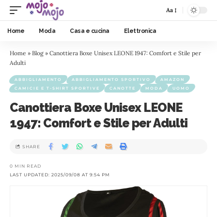
Aa
Home
Moda
Casa e cucina
Elettronica
Home
»
Blog
»
Canottiera Boxe Unisex LEONE 1947: Comfort e Stile per
Adulti
ABBIGLIAMENTO
ABBIGLIAMENTO SPORTIVO
AMAZON
CAMICIE E T-SHIRT SPORTIVE
CANOTTE
MODA
UOMO
Canottiera Boxe Unisex LEONE
1947: Comfort e Stile per Adulti
SHARE
0 MIN READ
LAST UPDATED: 2025/09/08 AT 9:54 PM