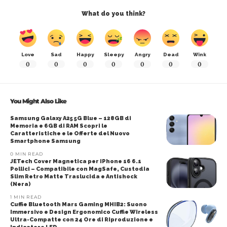
What do you think?
Love
Sad
Happy
Sleepy
Angry
Dead
Wink
0
0
0
0
0
0
0
You Might Also Like
Samsung Galaxy A25 5G Blue – 128GB di
Memoria e 6GB di RAM Scopri le
Caratteristiche e le Offerte del Nuovo
Smartphone Samsung
0 MIN READ
JETech Cover Magnetica per iPhone 16 6.1
Pollici – Compatibile con MagSafe, Custodia
Slim Retro Matte Traslucida e Antishock
(Nera)
1 MIN READ
Cuffie Bluetooth Mars Gaming MHIB2: Suono
Immersivo e Design Ergonomico Cuffie Wireless
Ultra-Compatte con 24 Ore di Riproduzione e