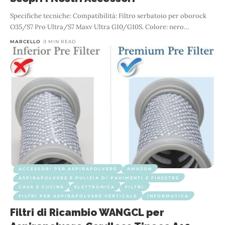
Specifiche tecniche: Compatibilità: Filtro serbatoio per oborock
O35/S7 Pro Ultra/S7 Maxv Ultra G10/G10S. Colore: nero
…
MARCELLO
3 MIN READ
ACCESSORI PER ASPIRAPOLVERE
AMAZON
ASPIRAPOLVERE E PULIZIA DI PAVIMENTI E FINESTRE
CASA E CUCINA
ELETTRONICA
FILTRI
FILTRI PER ASPIRAPOLVERE VERTICALE
INFORMATICA
Filtri di Ricambio WANGCL per