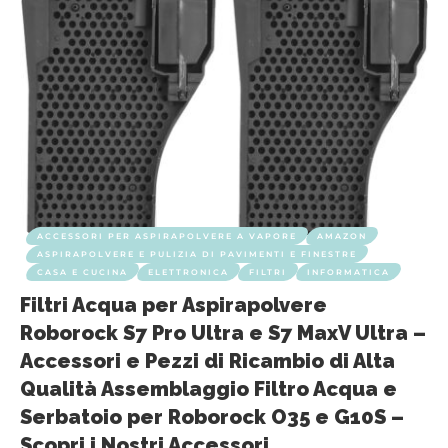
ACCESSORI PER ASPIRAPOLVERE A VAPORE
AMAZON
ASPIRAPOLVERE E PULIZIA DI PAVIMENTI E FINESTRE
CASA E CUCINA
ELETTRONICA
FILTRI
INFORMATICA
Filtri Acqua per Aspirapolvere
Roborock S7 Pro Ultra e S7 MaxV Ultra –
Accessori e Pezzi di Ricambio di Alta
Qualità Assemblaggio Filtro Acqua e
Serbatoio per Roborock O35 e G10S –
Scopri i Nostri Accessori