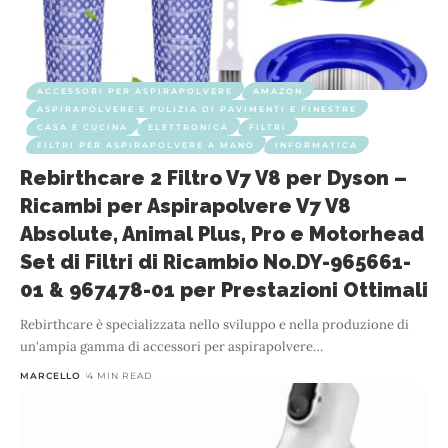
ACCESSORI PER ASPIRAPOLVERE
AMAZON
ASPIRAPOLVERE E PULIZIA DI PAVIMENTI E FINESTRE
CASA E CUCINA
ELETTRONICA
FILTRI
FILTRI PER ASPIRAPOLVERE A MANO
INFORMATICA
Rebirthcare 2 Filtro V7 V8 per Dyson –
Ricambi per Aspirapolvere V7 V8
Absolute, Animal Plus, Pro e Motorhead
Set di Filtri di Ricambio No.DY-965661-
01 & 967478-01 per Prestazioni Ottimali
Rebirthcare è specializzata nello sviluppo e nella produzione di
un'ampia gamma di accessori per aspirapolvere
…
MARCELLO
4 MIN READ