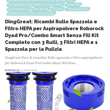
ACCESSORI ASPIRAPOLVERI ED ESTRATTORI
ACCESSORI PER UTENSILI ELETTRICI
AMAZON
ELETTRONICA
FAI DA TE
FILTRI
INFORMATICA
UTENSILI ELETTRICI E A MANO
DingGreat: Ricambi Rullo Spazzola e
Filtro HEPA per Aspirapolvere Roborock
Dyad Pro/Combo Smart Senza Fili Kit
Completo con 3 Rulli, 3 Filtri HEPA e 1
Spazzola per la Pulizia
DingGreat Parti di ricambio Rullo spazzola e Filtro aspirapolvere
per Roborock Dyad ProCombo Smart Wireless
…
MARCELLO
2 MIN READ