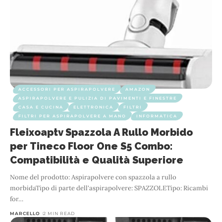
ACCESSORI PER ASPIRAPOLVERE
AMAZON
ASPIRAPOLVERE E PULIZIA DI PAVIMENTI E FINESTRE
CASA E CUCINA
ELETTRONICA
FILTRI
FILTRI PER ASPIRAPOLVERE A MANO
INFORMATICA
Fleixoaptv Spazzola A Rullo Morbido
per Tineco Floor One S5 Combo:
Compatibilità e Qualità Superiore
Nome del prodotto: Aspirapolvere con spazzola a rullo
morbidaTipo di parte dell'aspirapolvere: SPAZZOLETipo: Ricambi
for
…
MARCELLO
2 MIN READ