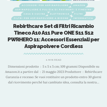
ACCESSORI PER ASPIRAPOLVERE
AMAZON
ASPIRAPOLVERE E PULIZIA DI PAVIMENTI E FINESTRE
CASA E CUCINA
ELETTRONICA
FILTRI
FILTRI PER ASPIRAPOLVERE A BIDONE
INFORMATICA
Rebirthcare Set di Filtri Ricambio
Tineco A10 A11 Pure ONE S11 S12
)
PWRHERO 11: Accessori Essenziali per
Aspirapolvere Cordless
4 MIN READ
Dimensioni prodotto ‏ : ‎ 5 x 5 x 5 cm; 109 grammi Disponibile su
ro
Amazon.it a partire dal ‏ : ‎ 21 maggio 2023 Produttore ‏ : ‎ Rebirthcare
2
Garanzia e recesso: Se vuoi restituire un prodotto entro 30 giorni
on
dal ricevimento perché hai cambiato idea, consulta la nostra
…
à