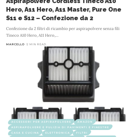
Aspirapolvere Cordless Tineco A10
Hero, A11 Hero, A11 Master, Pure One
S11 e S12 – Confezione da 2
Confezione da 2 filtri di ricambio per aspirapolvere senza fili
Tineco A10 Hero, A11 Hero,
…
MARCELLO
2 MIN READ
ACCESSORI PER ASPIRAPOLVERE
AMAZON
ASPIRAPOLVERE E PULIZIA DI PAVIMENTI E FINESTRE
CASA E CUCINA
ELETTRONICA
FILTRI