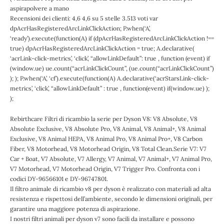
aspirapolvere a mano
Recensioni dei clienti: 4,6 4,6 su 5 stelle 3.513 voti var
dpAcrHasRegisteredArcLinkClickAction; P.when(‘A’,
‘ready’).execute(function(A) if (dpAcrHasRegisteredArcLinkClickAction !==
true) dpAcrHasRegisteredArcLinkClickAction = true; A.declarative(
‘acrLink-click-metrics’, ‘click’, “allowLinkDefault”: true , function (event) if
(window.ue) ue.count(“acrLinkClickCount”, (ue.count(“acrLinkClickCount”)
); ); P.when(‘A’, ‘cf’).execute(function(A) A.declarative(‘acrStarsLink-click-
metrics’, ‘click’, “allowLinkDefault” : true , function(event) if(window.ue) );
);
Rebirthcare Filtri di ricambio la serie per Dyson V8: V8 Absolute, V8
Absolute Exclusive, V8 Absolute Pro, V8 Animal, V8 Animal+, V8 Animal
Exclusive, V8 Animal HEPA, V8 Animal Pro, V8 Animal Pro+, V8 Carbon
Fiber, V8 Motorhead, V8 Motorhead Origin, V8 Total Clean.Serie V7: V7
Car + Boat, V7 Absolute, V7 Allergy, V7 Animal, V7 Animal+, V7 Animal Pro,
V7 Motorhead, V7 Motorhead Origin, V7 Trigger Pro. Confronta con i
codici DY-96566101 e DY-96747801.
Il filtro animale di ricambio v8 per dyson è realizzato con materiali ad alta
resistenza e rispettosi dell’ambiente, secondo le dimensioni originali, per
garantire una maggiore potenza di aspirazione.
I nostri filtri animali per dyson v7 sono facili da installare e possono