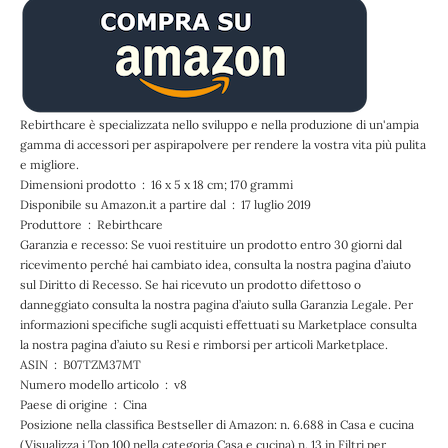
Rebirthcare è specializzata nello sviluppo e nella produzione di un'ampia
gamma di accessori per aspirapolvere per rendere la vostra vita più pulita
e migliore.
Dimensioni prodotto ‏ : ‎ 16 x 5 x 18 cm; 170 grammi
Disponibile su Amazon.it a partire dal ‏ : ‎ 17 luglio 2019
Produttore ‏ : ‎ Rebirthcare
Garanzia e recesso: Se vuoi restituire un prodotto entro 30 giorni dal
ricevimento perché hai cambiato idea, consulta la nostra pagina d’aiuto
sul Diritto di Recesso. Se hai ricevuto un prodotto difettoso o
danneggiato consulta la nostra pagina d’aiuto sulla Garanzia Legale. Per
informazioni specifiche sugli acquisti effettuati su Marketplace consulta
la nostra pagina d’aiuto su Resi e rimborsi per articoli Marketplace.
ASIN ‏ : ‎ B07TZM37MT
Numero modello articolo ‏ : ‎ v8
Paese di origine ‏ : ‎ Cina
Posizione nella classifica Bestseller di Amazon: n. 6.688 in Casa e cucina
(Visualizza i Top 100 nella categoria Casa e cucina) n. 13 in Filtri per