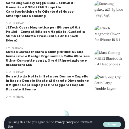
Samsung Galaxy A25 5G Blue – 128GB di
Memoria e 6GB di RAM Scopri le
Caratteristiche e le Offerte del Nuovo
Smartphone Samsung
0 MIN READ
JETech Cover Magnetica per iPhone 16 6.1
Pollici – Compatibile con MagSafe, Custodia
Slim Retro Matte Traslucida e Antishock
(Nera)
1 MIN READ
Cuffie Bluetooth Mars Gaming MHIB2: Suono
Immersivo e Design Ergonomico Cuffie Wireless
Ultra-Compatte con 24 Ore di Riproduzione e
Indicatore LED
4 MIN READ
Berretto da Notte in Seta per Donne – Capello
in Raso a Doppio Strato di Grande Dimensione
Il Miglior Copricapo per Proteggere i Capelli
Durante il Sonno
0 MIN READ
By using this site, you agree to the
Privacy Policy
and
Terms of
Accept
Use
.