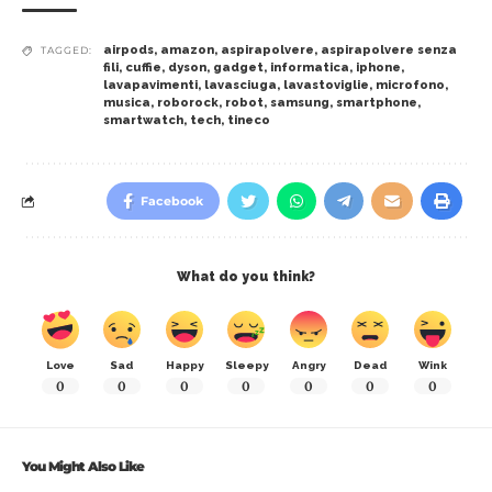
airpods
,
amazon
,
aspirapolvere
,
aspirapolvere senza
TAGGED:
fili
,
cuffie
,
dyson
,
gadget
,
informatica
,
iphone
,
lavapavimenti
,
lavasciuga
,
lavastoviglie
,
microfono
,
musica
,
roborock
,
robot
,
samsung
,
smartphone
,
smartwatch
,
tech
,
tineco
Facebook
What do you think?
Love
Sad
Happy
Sleepy
Angry
Dead
Wink
0
0
0
0
0
0
0
You Might Also Like