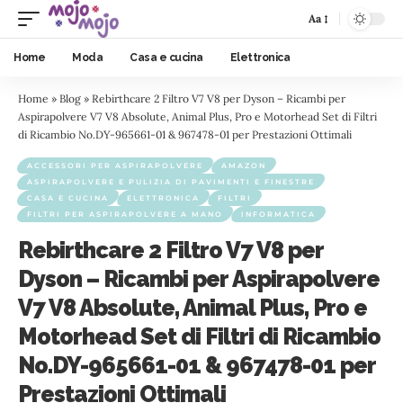
Aa
Home
Moda
Casa e cucina
Elettronica
Home
»
Blog
»
Rebirthcare 2 Filtro V7 V8 per Dyson – Ricambi per
Aspirapolvere V7 V8 Absolute, Animal Plus, Pro e Motorhead Set di Filtri
di Ricambio No.DY-965661-01 & 967478-01 per Prestazioni Ottimali
ACCESSORI PER ASPIRAPOLVERE
AMAZON
ASPIRAPOLVERE E PULIZIA DI PAVIMENTI E FINESTRE
CASA E CUCINA
ELETTRONICA
FILTRI
FILTRI PER ASPIRAPOLVERE A MANO
INFORMATICA
Rebirthcare 2 Filtro V7 V8 per
Dyson – Ricambi per Aspirapolvere
V7 V8 Absolute, Animal Plus, Pro e
Motorhead Set di Filtri di Ricambio
No.DY-965661-01 & 967478-01 per
Prestazioni Ottimali