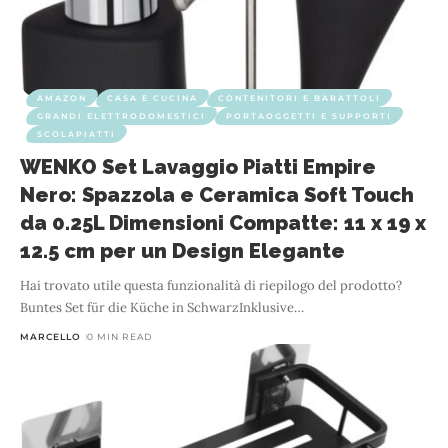
AMAZON
CASA E CUCINA
CONTENITORI E BARATTOLI
GRANDI ELETTRODOMESTICI
PORTAOGGETTI E SUPPORTI
SCOLAPIATTI
WENKO Set Lavaggio Piatti Empire
Nero: Spazzola e Ceramica Soft Touch
da 0.25L Dimensioni Compatte: 11 x 19 x
12.5 cm per un Design Elegante
Hai trovato utile questa funzionalità di riepilogo del prodotto?
Buntes Set für die Küche in SchwarzInklusive
…
MARCELLO
0 MIN READ