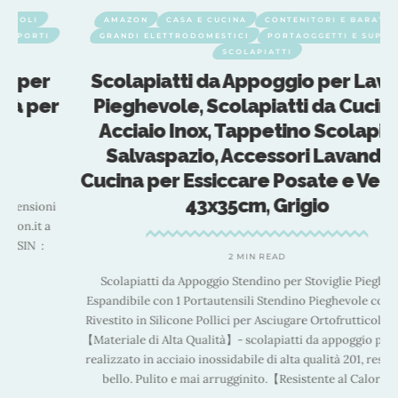
AMAZON
CASA E CUCINA
CONTENITORI E BARATTOLI
GRANDI ELETTRODOMESTICI
PORTAOGGETTI E SUPPORTI
SCOLAPIATTI
Scolapiatti da Appoggio per Lavello
r
Pieghevole, Scolapiatti da Cucina in
Acciaio Inox, Tappetino Scolapiatti
Salvaspazio, Accessori Lavandino
Cucina per Essiccare Posate e Verdura,
43x35cm, Grigio
2 MIN READ
Scolapiatti da Appoggio Stendino per Stoviglie Pieghevole
Espandibile con 1 Portautensili Stendino Pieghevole con Bordo
Rivestito in Silicone Pollici per Asciugare Ortofrutticolo e Piatti
【Materiale di Alta Qualità】- scolapiatti da appoggio per lavello
realizzato in acciaio inossidabile di alta qualità 201, resistente e
bello. Pulito e mai arrugginito.【Resistente al Calore】-
…