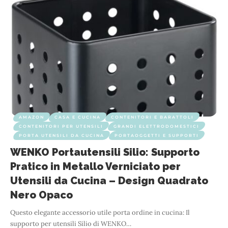
AMAZON
CASA E CUCINA
CONTENITORI E BARATTOLI
CONTENITORI PER UTENSILI
GRANDI ELETTRODOMESTICI
PORTA UTENSILI DA CUCINA
PORTAOGGETTI E SUPPORTI
WENKO Portautensili Silio: Supporto
Pratico in Metallo Verniciato per
Utensili da Cucina – Design Quadrato
Nero Opaco
Questo elegante accessorio utile porta ordine in cucina: Il
supporto per utensili Silio di WENKO
…