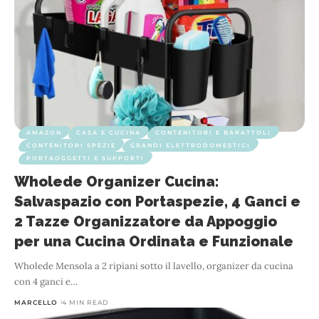
AMAZON
CASA E CUCINA
CONTENITORI E BARATTOLI
CONTENITORI SPEZIE
GRANDI ELETTRODOMESTICI
PORTAOGGETTI E SUPPORTI
Wholede Organizer Cucina:
Salvaspazio con Portaspezie, 4 Ganci e
2 Tazze Organizzatore da Appoggio
per una Cucina Ordinata e Funzionale
Wholede Mensola a 2 ripiani sotto il lavello, organizer da cucina
con 4 ganci e
…
MARCELLO
4 MIN READ