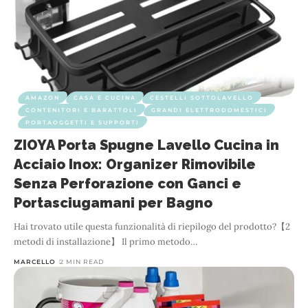
AMAZON
CASA E CUCINA
CESTELLI SOTTOLAVELLO
CONTENITORI E BARATTOLI
GRANDI ELETTRODOMESTICI
PORTAOGGETTI E SUPPORTI
ZIOYA Porta Spugne Lavello Cucina in
Acciaio Inox: Organizer Rimovibile
Senza Perforazione con Ganci e
Portasciugamani per Bagno
Hai trovato utile questa funzionalità di riepilogo del prodotto?【2
metodi di installazione】 Il primo metodo
…
MARCELLO
2 MIN READ