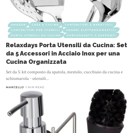
AMAZON
CASA E CUCINA
CONTENITORI E BARATTOLI
CONTENITORI PER UTENSILI
GRANDI ELETTRODOMESTICI
PORTA UTENSILI DA CUCINA
PORTAOGGETTI E SUPPORTI
Relaxdays Porta Utensili da Cucina: Set
da 5 Accessori in Acciaio Inox per una
Cucina Organizzata
Set da 5: kit composto da spatola, mestolo, cucchiaio da cucina e
schiumarola - utensili
…
MARCELLO
1 MIN READ