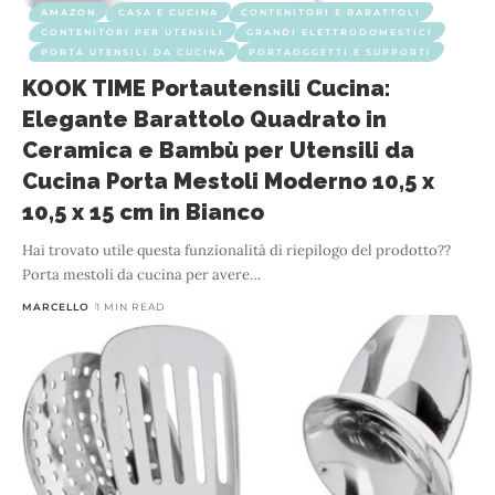
AMAZON
CASA E CUCINA
CONTENITORI E BARATTOLI
CONTENITORI PER UTENSILI
GRANDI ELETTRODOMESTICI
PORTA UTENSILI DA CUCINA
PORTAOGGETTI E SUPPORTI
KOOK TIME Portautensili Cucina:
Elegante Barattolo Quadrato in
Ceramica e Bambù per Utensili da
Cucina Porta Mestoli Moderno 10,5 x
10,5 x 15 cm in Bianco
Hai trovato utile questa funzionalità di riepilogo del prodotto??
Porta mestoli da cucina per avere
…
MARCELLO
1 MIN READ