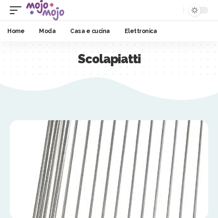
Home
Moda
Casa e cucina
Elettronica
Scolapiatti