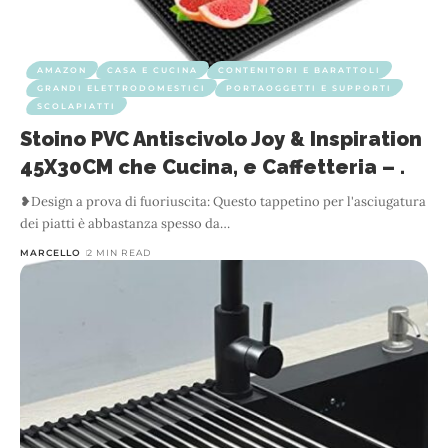
AMAZON
CASA E CUCINA
CONTENITORI E BARATTOLI
GRANDI ELETTRODOMESTICI
PORTAOGGETTI E SUPPORTI
SCOLAPIATTI
Stoino PVC Antiscivolo Joy & Inspiration
45X30CM che Cucina, e Caffetteria – .
❥Design a prova di fuoriuscita: Questo tappetino per l'asciugatura
dei piatti è abbastanza spesso da
…
MARCELLO
2 MIN READ