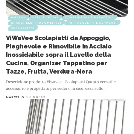
AMAZON
CASA E CUCINA
CONTENITORI E BARATTOLI
GRANDI ELETTRODOMESTICI
PORTAOGGETTI E SUPPORTI
SCOLAPIATTI
ViWaVee Scolapiatti da Appoggio,
Pieghevole e Rimovibile in Acciaio
Inossidabile sopra il Lavello della
Cucina, Organizer Tappetino per
Tazze, Frutta, Verdura-Nera
Descrizione prodotto Viwavee - Scolapiatti Questo versatile
accessorio è progettato per sedersi in sicurezza sullo
…
MARCELLO
3 MIN READ