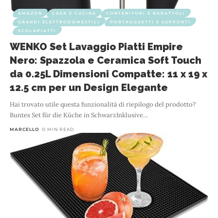
AMAZON
CASA E CUCINA
CONTENITORI E BARATTOLI
GRANDI ELETTRODOMESTICI
PORTAOGGETTI E SUPPORTI
SCOLAPIATTI
WENKO Set Lavaggio Piatti Empire
Nero: Spazzola e Ceramica Soft Touch
da 0.25L Dimensioni Compatte: 11 x 19 x
12.5 cm per un Design Elegante
Hai trovato utile questa funzionalità di riepilogo del prodotto?
Buntes Set für die Küche in SchwarzInklusive
…
MARCELLO
0 MIN READ