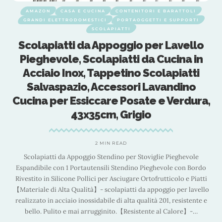
NA
CONTENITORI E BARATTOLI
AMAZON
CASA E CUCINA
CI
PORTAOGGETTI E SUPPORTI
GRANDI ELETTRODOMESTICI
OLAPIATTI
SCOLAP
Appoggio per Lavello
ViWaVee Scolapia
apiatti da Cucina in
Pieghevole e Rimo
appetino Scolapiatti
Inossidabile sopra
ccessori Lavandino
Cucina, Organizer T
are Posate e Verdura,
Frutta, Ve
cm, Grigio
3 MIN 
Descrizione prodotto Viwavee - 
 MIN READ
accessorio è progettato per seder
tendino per Stoviglie Pieghevole
integrato del vostro spazio di la
sili Stendino Pieghevole con Bordo
risparmiando lo spazio contator
per Asciugare Ortofrutticolo e Piatti
quando è completamente aperto: le
 scolapiatti da appoggio per lavello
spazio per 
bile di alta qualità 201, resistente e
ginito.【Resistente al Calore】-
…