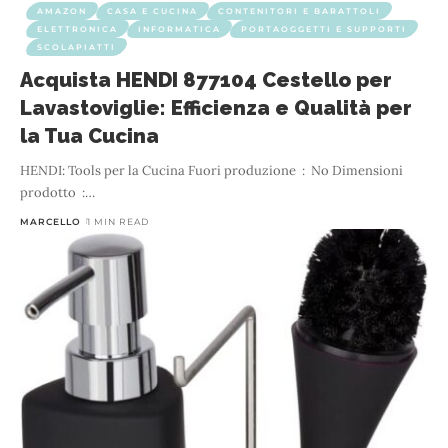
AMAZON
CASA E CUCINA
CONTENITORI E BARATTOLI
ELETTRONICA
INFORMATICA
PORTAOGGETTI E SUPPORTI
SCOLAPIATTI
Acquista HENDI 877104 Cestello per
Lavastoviglie: Efficienza e Qualità per
la Tua Cucina
HENDI: Tools per la Cucina Fuori produzione ‏ : ‎ No Dimensioni
prodotto ‏ :
…
MARCELLO
1 MIN READ