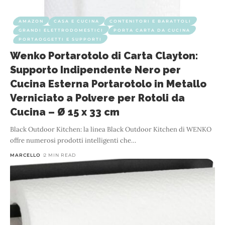
AMAZON
CASA E CUCINA
CONTENITORI E BARATTOLI
GRANDI ELETTRODOMESTICI
PORTA CARTA DA CUCINA
PORTAOGGETTI E SUPPORTI
Wenko Portarotolo di Carta Clayton:
Supporto Indipendente Nero per
Cucina Esterna Portarotolo in Metallo
Verniciato a Polvere per Rotoli da
Cucina – Ø 15 x 33 cm
Black Outdoor Kitchen: la linea Black Outdoor Kitchen di WENKO
offre numerosi prodotti intelligenti che
…
MARCELLO
2 MIN READ