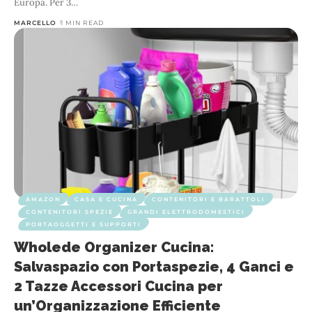
Europa. Per 3
…
MARCELLO
1 MIN READ
AMAZON
CASA E CUCINA
CONTENITORI E BARATTOLI
CONTENITORI SPEZIE
GRANDI ELETTRODOMESTICI
PORTAOGGETTI E SUPPORTI
Wholede Organizer Cucina:
Salvaspazio con Portaspezie, 4 Ganci e
2 Tazze Accessori Cucina per
un’Organizzazione Efficiente