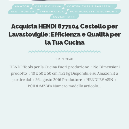
AMAZON
CASA E CUCINA
CONTENITORI E BARATTOLI
ELETTRONICA
INFORMATICA
PORTAOGGETTI E SUPPORTI
SCOLAPIATTI
Acquista HENDI 877104 Cestello per
Lavastoviglie: Efficienza e Qualità per
o
la Tua Cucina
1 MIN READ
HENDI: Tools per la Cucina Fuori produzione ‏ : ‎ No Dimensioni
prodotto ‏ : ‎ 10 x 50 x 50 cm; 1,72 kg Disponibile su Amazon.it a
partire dal ‏ : ‎ 26 agosto 2016 Produttore ‏ : ‎ HENDI BV ASIN ‏ : ‎
B01DDMZBFA Numero modello articolo
…
i
a
ma
…