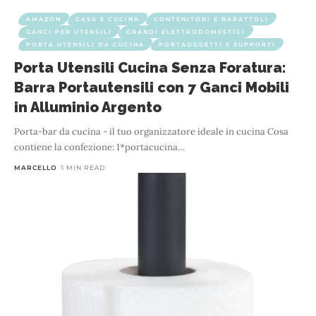
AMAZON
CASA E CUCINA
CONTENITORI E BARATTOLI
GANCI PER UTENSILI
GRANDI ELETTRODOMESTICI
PORTA UTENSILI DA CUCINA
PORTAOGGETTI E SUPPORTI
Porta Utensili Cucina Senza Foratura:
Barra Portautensili con 7 Ganci Mobili
in Alluminio Argento
Porta-bar da cucina - il tuo organizzatore ideale in cucina Cosa
contiene la confezione: 1*portacucina
…
MARCELLO
1 MIN READ