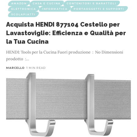
AMAZON
CASA E CUCINA
CONTENITORI E BARATTOLI
ELETTRONICA
INFORMATICA
PORTAOGGETTI E SUPPORTI
SCOLAPIATTI
Acquista HENDI 877104 Cestello per
Lavastoviglie: Efficienza e Qualità per
la Tua Cucina
HENDI: Tools per la Cucina Fuori produzione ‏ : ‎ No Dimensioni
prodotto ‏ :
…
MARCELLO
1 MIN READ