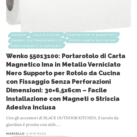
AMAZON
CASA E CUCINA
CONTENITORI E BARATTOLI
GRANDI ELETTRODOMESTICI
PORTA CARTA DA CUCINA
PORTAOGGETTI E SUPPORTI
Wenko 55013100: Portarotolo di Carta
Magnetico Ima in Metallo Verniciato
Nero Supporto per Rotolo da Cucina
con Fissaggio Senza Perforazioni
Dimensioni: 30×6,5x6cm – Facile
Installazione con Magneti o Striscia
Adesiva Inclusa
Con gli accessori di BLACK OUTDOOR KITCHEN, il tavolo da
giardino è pronto con stile..
…
MARCELLO
2 MIN READ