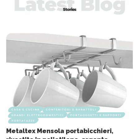
Latest Blog
Stories
CASA E CUCINA
CONTENITORI E BARATTOLI
GRANDI ELETTRODOMESTICI
PORTAOGGETTI E SUPPORTI
PORTATAZZE
Metaltex Mensola portabicchieri,