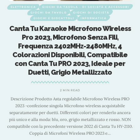
ELETTRONICA
GIOCHI DA TAVOLA - DI SOCIETÀ E ACCESSORI
GIOCHI DA TAVOLO
GIOCHI DI SOCIETÀ
GIOCHI E GIOCATTOLI
INFORMATICA
Canta Tu Karaoke Microfono Wireless
Pro 2023, Microfono Senza Fili,
Frequenza 2402MHz-2480MHz, 4
Colorazioni Disponibili, Compatibile
con Canta Tu PRO 2023, Ideale per
Duetti, Grigio Metallizzato
2 MIN READ
ni
p
Descrizione Prodotto Asta regolabile Microfono Wireless PRO
a
2023 -confezione singola Microfono wireless acquistabile
na
t
separatamente per duetti. Differenti colori per renderlo ancora
più unico e alla moda: blu, oro, grigio metallizzato e rosso. NON
compatibile con la precedente versione 2022 di Canta Tu HY-2110.
Coppia di Microfoni Wireless PRO 2023 e
…