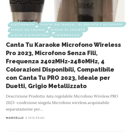
ELETTRONICA
GIOCHI DA TAVOLA - DI SOCIETÀ E ACCESSORI
GIOCHI DA TAVOLO
GIOCHI DI SOCIETÀ
GIOCHI E GIOCATTOLI
INFORMATICA
Canta Tu Karaoke Microfono Wireless
Pro 2023, Microfono Senza Fili,
Frequenza 2402MHz-2480MHz, 4
Colorazioni Disponibili, Compatibile
con Canta Tu PRO 2023, Ideale per
Duetti, Grigio Metallizzato
Descrizione Prodotto Asta regolabile Microfono Wireless PRO
2023 -confezione singola Microfono wireless acquistabile
separatamente per
…
MARCELLO
2 MIN READ