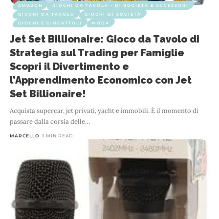
AMAZON
GIOCHI DA TAVOLA - DI SOCIETÀ E ACCESSORI
GIOCHI DA TAVOLO
GIOCHI DI SOCIETÀ
GIOCHI E GIOCATTOLI
MODA
Jet Set Billionaire: Gioco da Tavolo di
Strategia sul Trading per Famiglie
Scopri il Divertimento e
l’Apprendimento Economico con Jet
Set Billionaire!
Acquista supercar, jet privati, yacht e immobili. È il momento di
passare dalla corsia delle
…
MARCELLO
1 MIN READ