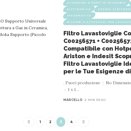
ACCESSORI E PARTI DI RICAMBIO
ELETTRONICA
GRANDI ELETTROD
INFORMATICA
RICAMBI E ACCESSORI PER LAVAST
Filtro Lavastoviglie 
C00256571 + C0025657
Compatibile con Hotp
Ariston e Indesit Scopri
Filtro Lavastoviglie I
per le Tue Esigenze di
. Fuori produzione ‏ : ‎ No Dimensioni prodotto
‏ : ‎ 1 x 1
…
MARCELLO
2 MIN READ
1
2
3
4