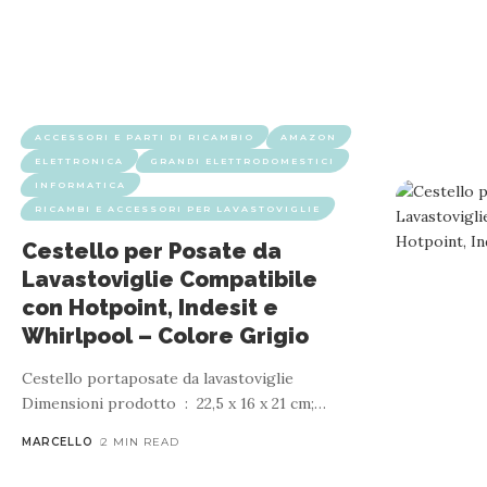
ACCESSORI E PARTI DI RICAMBIO
AMAZON
ELETTRONICA
GRANDI ELETTRODOMESTICI
INFORMATICA
RICAMBI E ACCESSORI PER LAVASTOVIGLIE
Cestello per Posate da
Lavastoviglie Compatibile
con Hotpoint, Indesit e
Whirlpool – Colore Grigio
Cestello portaposate da lavastoviglie
Dimensioni prodotto ‏ : ‎ 22,5 x 16 x 21 cm;
…
MARCELLO
2 MIN READ