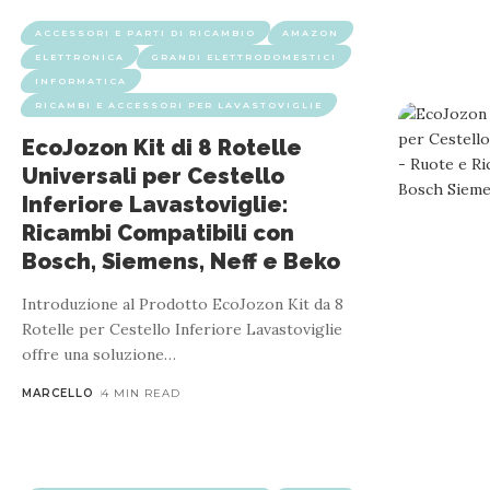
ACCESSORI E PARTI DI RICAMBIO
AMAZON
ELETTRONICA
GRANDI ELETTRODOMESTICI
INFORMATICA
RICAMBI E ACCESSORI PER LAVASTOVIGLIE
EcoJozon Kit di 8 Rotelle
ACCESSORI E PARTI DI RICAMBIO
AMAZON
Universali per Cestello
Inferiore Lavastoviglie:
Paxanpax 68-BS-01: Cestello Portaposate
Ricambi Compatibili con
Bosch, Siemens, Neff e Beko
Introduzione al Prodotto EcoJozon Kit da 8
Rotelle per Cestello Inferiore Lavastoviglie
Fuori produzione ‏ : ‎ No Dimensioni prodotto ‏ : ‎ 24 x 13,5 x 12,5 cm; 400,01 grammi Disponibile su Amazon.it a partire dal ‏ : ‎ 10 giugno 2014 Produttore ‏ : ‎ Europart Garanzia e recesso: Se vuoi
offre una soluzione
…
MARCELLO
4 MIN READ