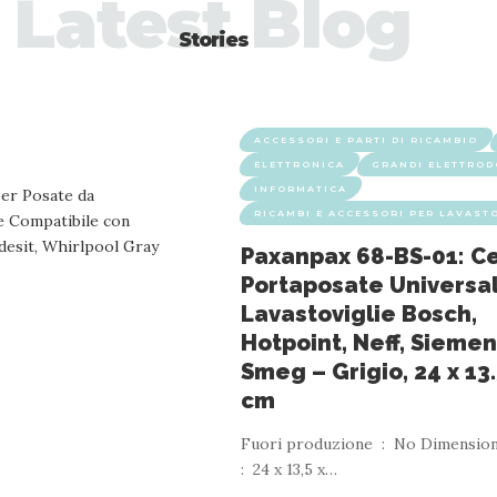
Latest Blog
Stories
ACCESSORI E PARTI DI RICAMBIO
ELETTRONICA
GRANDI ELETTROD
INFORMATICA
RICAMBI E ACCESSORI PER LAVAST
Paxanpax 68-BS-01: Ce
Portaposate Universa
Lavastoviglie Bosch,
Hotpoint, Neff, Siemen
Smeg – Grigio, 24 x 13.
cm
Fuori produzione ‏ : ‎ No Dimensioni prodotto ‏
: ‎ 24 x 13,5 x
…