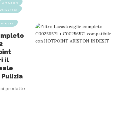
AMAZON
OMESTICI
OVIGLIE
Completo
2
oint
 il
deale
 Pulizia