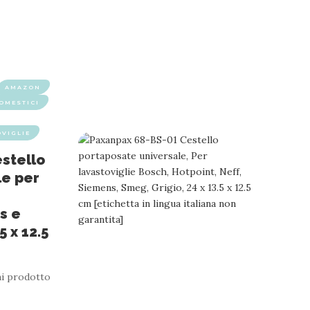
AMAZON
OMESTICI
OVIGLIE
stello
le per
s e
5 x 12.5