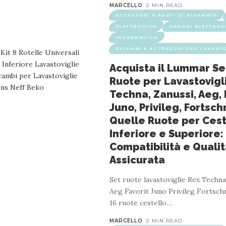
MARCELLO
2 MIN READ
ACCESSORI E PARTI DI RICAMBIO
ELETTRONICA
GRANDI ELETTROD
INFORMATICA
RICAMBI E ACCESSORI PER LAVAST
Acquista il Lummar Set
ELETTRONICA
GRANDI ELETTRODOMESTICI
INFORMATIC
Ruote per Lavastovigl
 Universale per Lavastoviglie Bosch, Hotpo
Techna, Zanussi, Aeg, 
Juno, Privileg, Fortschr
13.5 x 12.5 cm
Quelle Ruote per Cest
Inferiore e Superiore:
2 MIN READ
Compatibilità e Quali
Assicurata
restituire un prodotto entro 30 giorni dal ricevimento perché
…
Set ruote lavastoviglie Rex Techna
Aeg Favorit Juno Privileg Fortschr
16 ruote cestello
…
MARCELLO
2 MIN READ