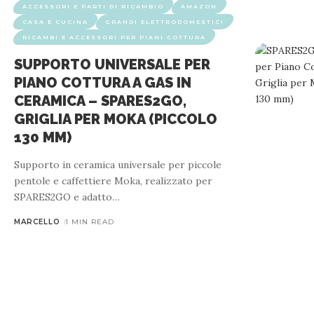
ACCESSORI E PARTI DI RICAMBIO
AMAZON
CASA E CUCINA
GRANDI ELETTRODOMESTICI
RICAMBI E ACCESSORI PER PIANI COTTURA
SUPPORTO UNIVERSALE PER
PIANO COTTURA A GAS IN
CERAMICA – SPARES2GO,
GRIGLIA PER MOKA (PICCOLO
130 MM)
Supporto in ceramica universale per piccole
pentole e caffettiere Moka, realizzato per
SPARES2GO e adatto
…
MARCELLO
1 MIN READ