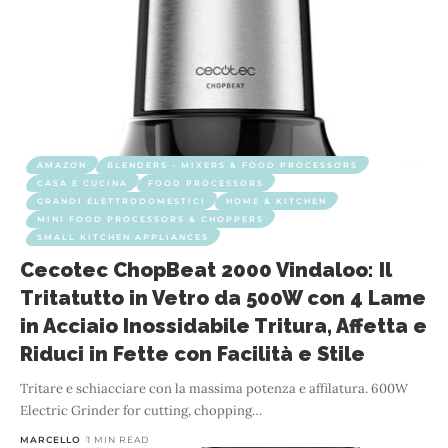
AMAZON
BLENDERS - MIXERS & FOOD PROCESSORS
CASA E CUCINA
FOOD PROCESSORS
GRANDI ELETTRODOMESTICI
HOME & KITCHEN
MINI FOOD PROCESSORS & CHOPPERS
SMALL KITCHEN APPLIANCES
Cecotec ChopBeat 2000 Vindaloo: Il
Tritatutto in Vetro da 500W con 4 Lame
in Acciaio Inossidabile Tritura, Affetta e
Riduci in Fette con Facilità e Stile
Tritare e schiacciare con la massima potenza e affilatura. 600W
Electric Grinder for cutting, chopping
…
MARCELLO
1 MIN READ