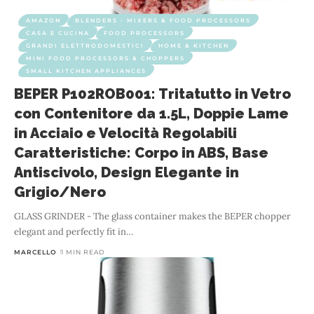
AMAZON
BLENDERS - MIXERS & FOOD PROCESSORS
CASA E CUCINA
FOOD PROCESSORS
GRANDI ELETTRODOMESTICI
HOME & KITCHEN
MINI FOOD PROCESSORS & CHOPPERS
SMALL KITCHEN APPLIANCES
BEPER P102ROB001: Tritatutto in Vetro
con Contenitore da 1.5L, Doppie Lame
in Acciaio e Velocità Regolabili
Caratteristiche: Corpo in ABS, Base
Antiscivolo, Design Elegante in
Grigio/Nero
GLASS GRINDER - The glass container makes the BEPER chopper
elegant and perfectly fit in
…
MARCELLO
1 MIN READ