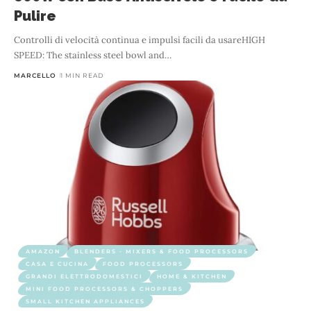
Pulire
Controlli di velocità continua e impulsi facili da usareHIGH
SPEED: The stainless steel bowl and
…
MARCELLO
1 MIN READ
AMAZON
BLENDERS - MIXERS & FOOD PROCESSORS
CASA E CUCINA
FOOD PROCESSORS
GRANDI ELETTRODOMESTICI
HOME & KITCHEN
MINI FOOD PROCESSORS & CHOPPERS
SMALL KITCHEN APPLIANCES