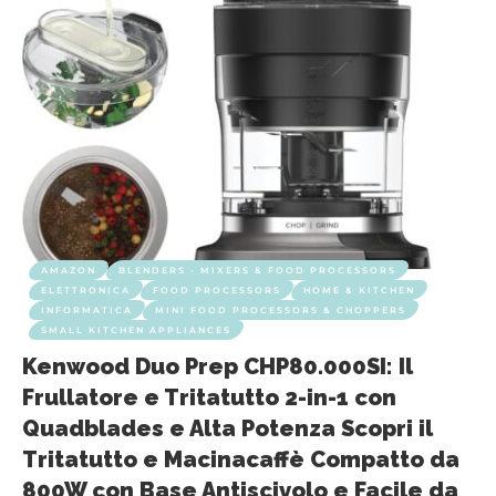
AMAZON
BLENDERS - MIXERS & FOOD PROCESSORS
ELETTRONICA
FOOD PROCESSORS
HOME & KITCHEN
INFORMATICA
MINI FOOD PROCESSORS & CHOPPERS
SMALL KITCHEN APPLIANCES
Kenwood Duo Prep CHP80.000SI: Il
Frullatore e Tritatutto 2-in-1 con
Quadblades e Alta Potenza Scopri il
Tritatutto e Macinacaffè Compatto da
800W con Base Antiscivolo e Facile da