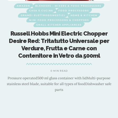
AMAZON
BLENDERS - MIXERS & FOOD PROCESSORS
CASA E CUCINA
FOOD PROCESSORS
GRANDI ELETTRODOMESTICI
HOME & KITCHEN
MINI FOOD PROCESSORS & CHOPPERS
SMALL KITCHEN APPLIANCES
o
Russell Hobbs Mini Electric Chopper
e
Desire Red: Tritatutto Universale per
Verdure, Frutta e Carne con
Contenitore in Vetro da 500ml
0 MIN READ
Pressure operated500 ml glass container with lidMulti-purpose
stainless steel blade, suitable for all types of foodDishwasher safe
parts
r
,