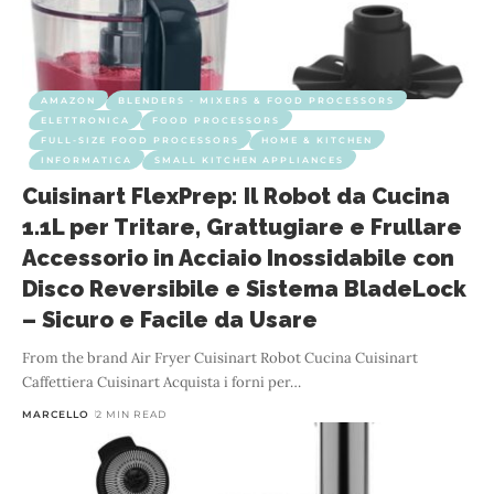
AMAZON
BLENDERS - MIXERS & FOOD PROCESSORS
ELETTRONICA
FOOD PROCESSORS
FULL-SIZE FOOD PROCESSORS
HOME & KITCHEN
INFORMATICA
SMALL KITCHEN APPLIANCES
Cuisinart FlexPrep: Il Robot da Cucina
1.1L per Tritare, Grattugiare e Frullare
Accessorio in Acciaio Inossidabile con
Disco Reversibile e Sistema BladeLock
– Sicuro e Facile da Usare
From the brand Air Fryer Cuisinart Robot Cucina Cuisinart
Caffettiera Cuisinart Acquista i forni per
…
MARCELLO
2 MIN READ