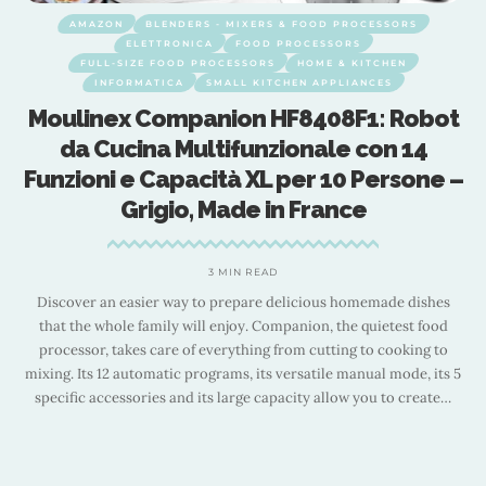
OOD PROCESSORS
AMAZON
BLENDERS - MIXERS & FOOD 
ESSORS
ELETTRONICA
FOOD PROCESS
OME & KITCHEN
FULL-SIZE FOOD PROCESSORS
HOME 
 APPLIANCES
INFORMATICA
SMALL KITCHEN APP
408F1: Robot
Livoo Robot da Cucina Multi
nale con 14
per Pasticceria 3L 250W
r 10 Persone –
Dop137RC Scopri le Caratter
rance
Vantaggi del Nostro Ro
Pasticceria
ious homemade dishes
0 MIN READ
on, the quietest food
Multifunctional Pastry Robot, 3L Stainless Ste
cutting to cooking to
Variations
atile manual mode, its 5
y allow you to create
…