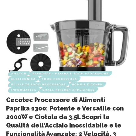
AMAZON
BLENDERS - MIXERS & FOOD PROCESSORS
ELETTRONICA
FOOD PROCESSORS
FULL-SIZE FOOD PROCESSORS
HOME & KITCHEN
INFORMATICA
SMALL KITCHEN APPLIANCES
Cecotec Processore di Alimenti
Paprika 1300: Potente e Versatile con
2000W e Ciotola da 3,5L Scopri la
Qualità dell’Acciaio Inossidabile e le
Funzionalità Avanzate: 2 Velocità, 3