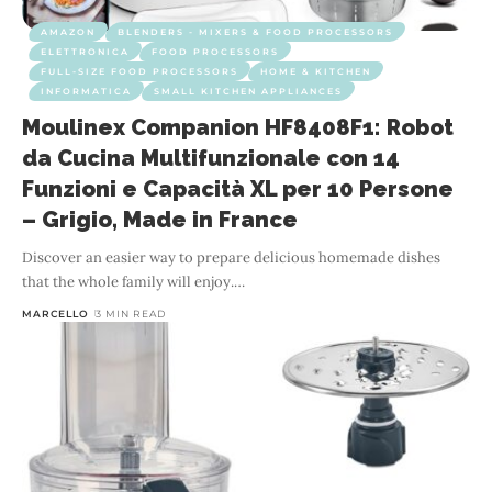
AMAZON
BLENDERS - MIXERS & FOOD PROCESSORS
ELETTRONICA
FOOD PROCESSORS
FULL-SIZE FOOD PROCESSORS
HOME & KITCHEN
INFORMATICA
SMALL KITCHEN APPLIANCES
Moulinex Companion HF8408F1: Robot
da Cucina Multifunzionale con 14
Funzioni e Capacità XL per 10 Persone
– Grigio, Made in France
Discover an easier way to prepare delicious homemade dishes
that the whole family will enjoy.
…
MARCELLO
3 MIN READ