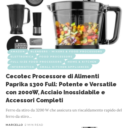
AMAZON
BLENDERS - MIXERS & FOOD PROCESSORS
ELETTRONICA
FOOD PROCESSORS
FULL-SIZE FOOD PROCESSORS
HOME & KITCHEN
INFORMATICA
SMALL KITCHEN APPLIANCES
Cecotec Processore di Alimenti
Paprika 1300 Full: Potente e Versatile
con 2000W, Acciaio Inossidabile e
Accessori Completi
Ferro da stiro da 3200 W che assicura un riscaldamento rapido del
ferro da stiro
…
MARCELLO
2 MIN READ