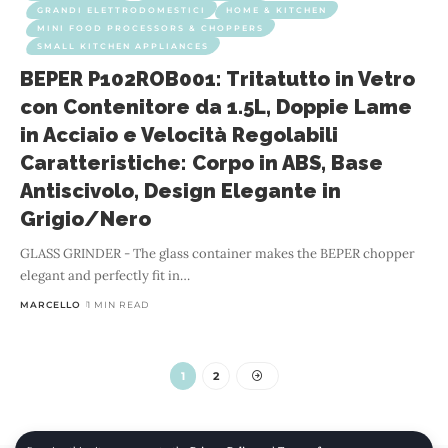
GRANDI ELETTRODOMESTICI
HOME & KITCHEN
MINI FOOD PROCESSORS & CHOPPERS
SMALL KITCHEN APPLIANCES
BEPER P102ROB001: Tritatutto in Vetro
con Contenitore da 1.5L, Doppie Lame
in Acciaio e Velocità Regolabili
Caratteristiche: Corpo in ABS, Base
Antiscivolo, Design Elegante in
Grigio/Nero
GLASS GRINDER - The glass container makes the BEPER chopper
elegant and perfectly fit in
…
MARCELLO
1 MIN READ
1
2