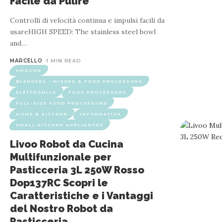
Facile da Pulire
Controlli di velocità continua e impulsi facili da
usareHIGH SPEED: The stainless steel bowl
and
…
MARCELLO
1 MIN READ
AMAZON
BLENDERS - MIXERS & FOOD PROCESSORS
ELETTRONICA
FOOD PROCESSORS
FULL-SIZE FOOD PROCESSORS
HOME & KITCHEN
INFORMATICA
SMALL KITCHEN APPLIANCES
Livoo Robot da Cucina
Multifunzionale per
Pasticceria 3L 250W Rosso
Dop137RC Scopri le
Caratteristiche e i Vantaggi
del Nostro Robot da
Pasticceria