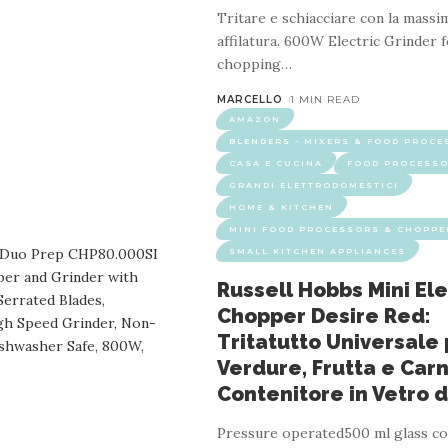
Tritare e schiacciare con la mass
affilatura. 600W Electric Grinder f
chopping
…
MARCELLO
1 MIN READ
AMAZON
BLENDERS - MIXERS & FOOD PROC
RS
ELETTRONICA
FOOD PROCESSORS
FULL-SIZE FOOD
CASA E CUCINA
FOOD PROCESS
SMALL KITCHEN APPLIANCES
GRANDI ELETTRODOMESTICI
cina Multifunzionale con 14 Funzioni e Cap
HOME & KITCHEN
MINI FOOD PROCESSORS & CHOPPE
France
SMALL KITCHEN APPLIANCES
Russell Hobbs Mini Ele
3 MIN READ
Chopper Desire Red:
 that the whole family will enjoy. Companion, the quietest food pr
Tritatutto Universale
s, its versatile manual mode, its 5 specific accessories and its lar
Verdure, Frutta e Car
Contenitore in Vetro 
Pressure operated500 ml glass co