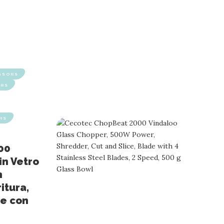
ESSORS
ORS
RS
00
 in Vetro
n
itura,
te con