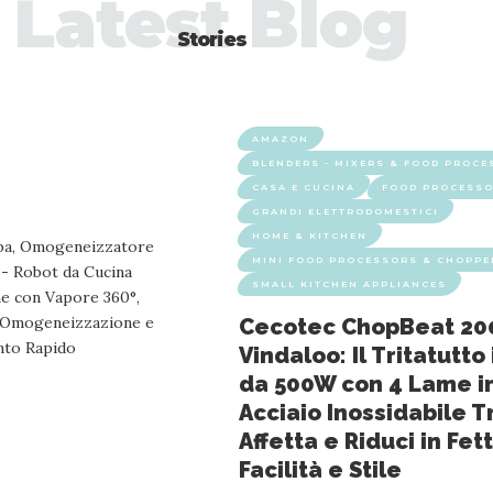
Latest Blog
Stories
AMAZON
BLENDERS - MIXERS & FOOD PROC
CASA E CUCINA
FOOD PROCESS
GRANDI ELETTRODOMESTICI
HOME & KITCHEN
MINI FOOD PROCESSORS & CHOPPE
SMALL KITCHEN APPLIANCES
Cecotec ChopBeat 20
Vindaloo: Il Tritatutto
da 500W con 4 Lame i
Acciaio Inossidabile Tr
Affetta e Riduci in Fet
Facilità e Stile