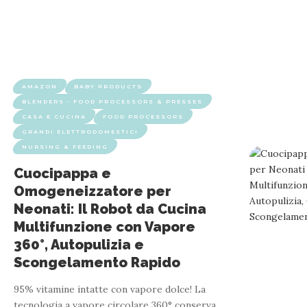
AMAZON
BABY PRODUCTS
BLENDERS - FOOD PROCESSORS & PRESSES
CASA E CUCINA
FOOD PROCESSORS
GRANDI ELETTRODOMESTICI
NURSING & FEEDING
Cuocipappa e
Omogeneizzatore per
Neonati: Il Robot da Cucina
Multifunzione con Vapore
360°, Autopulizia e
Scongelamento Rapido
95% vitamine intatte con vapore dolce! La
tecnologia a vapore circolare 360° conserva