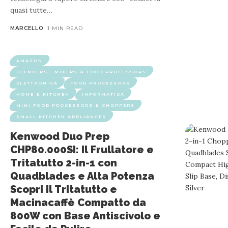
quasi tutte
…
MARCELLO
1 MIN READ
AMAZON
BLENDERS - MIXERS & FOOD PROCESSORS
AMAZON
BLENDERS - MIXERS & FOOD PROCESSO
ELETTRONICA
FOOD PROCESSORS
HOME & KITCHEN
INFORMATICA
Moulinex Companion HF8408F1: Robot da Cu
MINI FOOD PROCESSORS & CHOPPERS
SMALL KITCHEN APPLIANCES
Kenwood Duo Prep
CHP80.000SI: Il Frullatore e
Tritatutto 2-in-1 con
Discover an easier way to prepare delicious homemade dishes
Quadblades e Alta Potenza
mixing. Its 12 automatic program
Scopri il Tritatutto e
Macinacaffè Compatto da
800W con Base Antiscivolo e