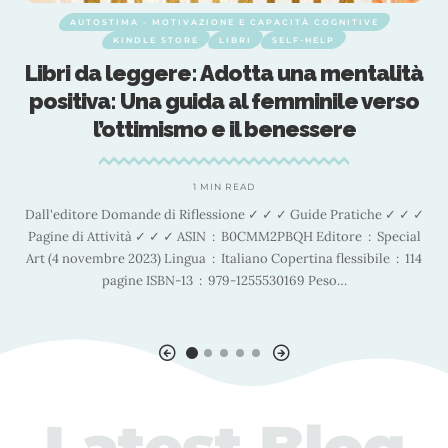
AUTOSTIMA - MOTIVAZIONE E CAPACITÀ COGNITIVE
KINDLE STORE
LIBRI
SELF-HELP
Libri da leggere: Adotta una mentalità
e
positiva: Una guida al femminile verso
l’ottimismo e il benessere
I
1 MIN READ
Dall'editore Domande di Riflessione ✓ ✓ ✓ Guide Pratiche ✓ ✓ ✓
L
Pagine di Attività ✓ ✓ ✓ ASIN ‏ : ‎ B0CMM2PBQH Editore ‏ : ‎ Special
Art (4 novembre 2023) Lingua ‏ : ‎ Italiano Copertina flessibile ‏ : ‎ 114
pagine ISBN-13 ‏ : ‎ 979-1255530169 Peso
…
Latest Blog