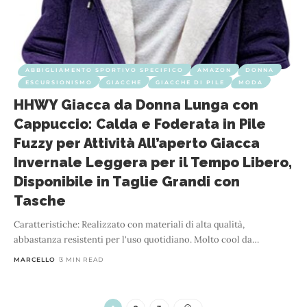
ABBIGLIAMENTO SPORTIVO SPECIFICO
AMAZON
DONNA
ESCURSIONISMO
GIACCHE
GIACCHE DI PILE
MODA
HHWY Giacca da Donna Lunga con
Cappuccio: Calda e Foderata in Pile
Fuzzy per Attività All’aperto Giacca
Invernale Leggera per il Tempo Libero,
Disponibile in Taglie Grandi con
Tasche
Caratteristiche: Realizzato con materiali di alta qualità,
abbastanza resistenti per l'uso quotidiano. Molto cool da
…
MARCELLO
3 MIN READ