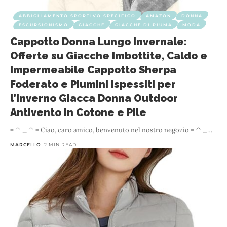
ABBIGLIAMENTO SPORTIVO SPECIFICO
AMAZON
DONNA
ESCURSIONISMO
GIACCHE
GIACCHE DI PIUMA
MODA
Cappotto Donna Lungo Invernale:
Offerte su Giacche Imbottite, Caldo e
Impermeabile Cappotto Sherpa
Foderato e Piumini Ispessiti per
l’Inverno Giacca Donna Outdoor
Antivento in Cotone e Pile
= ^ _ ^ = Ciao, caro amico, benvenuto nel nostro negozio = ^ _
…
MARCELLO
2 MIN READ