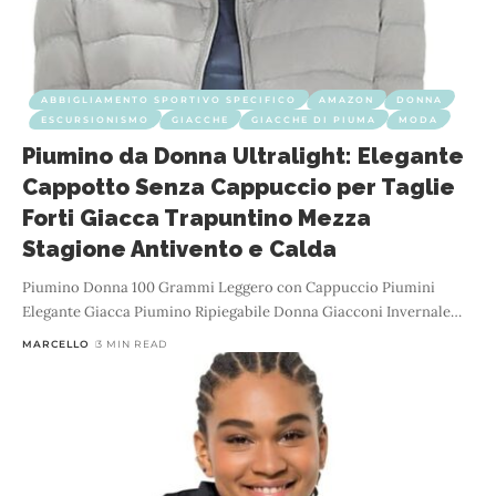
ABBIGLIAMENTO SPORTIVO SPECIFICO
AMAZON
DONNA
ESCURSIONISMO
GIACCHE
GIACCHE DI PIUMA
MODA
Piumino da Donna Ultralight: Elegante
Cappotto Senza Cappuccio per Taglie
Forti Giacca Trapuntino Mezza
Stagione Antivento e Calda
Piumino Donna 100 Grammi Leggero con Cappuccio Piumini
Elegante Giacca Piumino Ripiegabile Donna Giacconi Invernale
…
MARCELLO
3 MIN READ