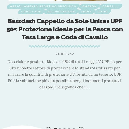
IVO SPECIFICO
AMAZON
CAPPELLI
ABBIGLIAMENTO SPORTIV
SCURSIONISMO
MODA
UOMO
GUANTI
ello da Sole Unisex UPF
Mooklin Guanti da
e Ideale per la Pesca con
Sportivi Touchscr
a e Coda di Cavallo
Sportivo per Uo
Snowboard per E
Ciclismo, Arram
4 MIN READ
cca il 98% di tutti i raggi UV UPF sta per
 protezione: è lo standard utilizzato per
3
 protezione UV fornita da un tessuto. UPF
🎁 🎁 🎿 🎿 🔥 🔥 I nostri gua
alta possibile per gli indumenti protettivi
materiali avanzati e hann
le. Ciò significa che il
…
migliorare l'uso dell'e
Impermeabile e antiven
antiscivolo Moschettone anti
attività invernali all'ap
pr