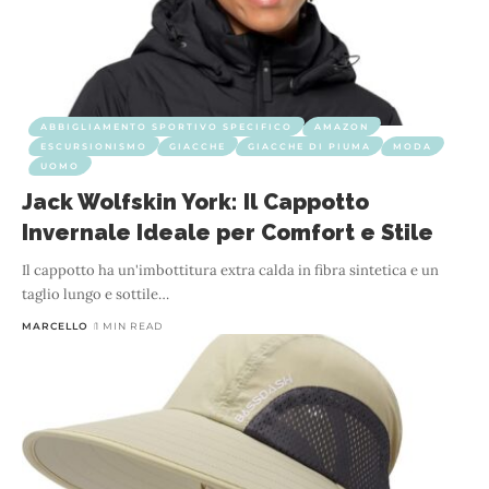
ABBIGLIAMENTO SPORTIVO SPECIFICO
AMAZON
ESCURSIONISMO
GIACCHE
GIACCHE DI PIUMA
MODA
UOMO
Jack Wolfskin York: Il Cappotto
Invernale Ideale per Comfort e Stile
Il cappotto ha un'imbottitura extra calda in fibra sintetica e un
taglio lungo e sottile
…
MARCELLO
1 MIN READ