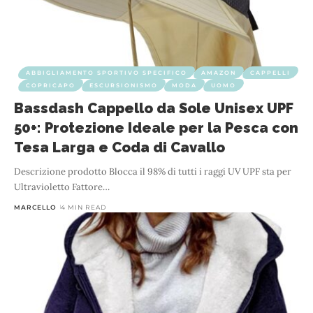
ABBIGLIAMENTO SPORTIVO SPECIFICO
AMAZON
CAPPELLI
COPRICAPO
ESCURSIONISMO
MODA
UOMO
Bassdash Cappello da Sole Unisex UPF
50+: Protezione Ideale per la Pesca con
Tesa Larga e Coda di Cavallo
Descrizione prodotto Blocca il 98% di tutti i raggi UV UPF sta per
Ultravioletto Fattore
…
MARCELLO
4 MIN READ