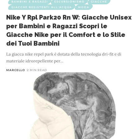
BAMBINI E RAGAZZI
ESCURSIONISMO
GIACCHE
GIACCHE RESISTENTI ALL'ACQUA
MODA
Nike Y Rpl Park20 Rn W: Giacche Unisex
per Bambini e Ragazzi Scopri le
Giacche Nike per il Comfort e lo Stile
dei Tuoi Bambini
La giacca nike repel park è dotata della tecnologia dri-fit e di
materiale idrorepellente per
…
MARCELLO
2 MIN READ