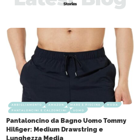
Stories
ABBIGLIAMENTO
AMAZON
MARE E PISCINA
MODA
PANTALONCINI E CALZONCINI
UOMO
Pantaloncino da Bagno Uomo Tommy
Hilfiger: Medium Drawstring e
Lunghezza Media