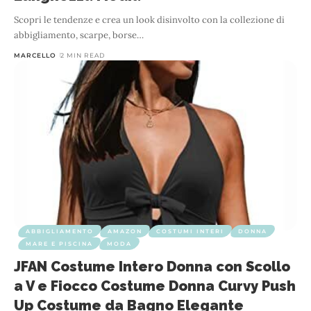
Scopri le tendenze e crea un look disinvolto con la collezione di
abbigliamento, scarpe, borse
…
MARCELLO
2 MIN READ
ABBIGLIAMENTO
AMAZON
COSTUMI INTERI
DONNA
MARE E PISCINA
MODA
JFAN Costume Intero Donna con Scollo
a V e Fiocco Costume Donna Curvy Push
Up Costume da Bagno Elegante