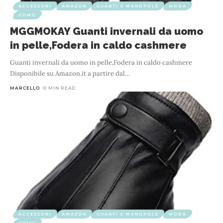
ACCESSORI
AMAZON
GUANTI E MANOPOLE
MODA
UOMO
MGGMOKAY Guanti invernali da uomo
in pelle,Fodera in caldo cashmere
Guanti invernali da uomo in pelle,Fodera in caldo cashmere
Disponibile su Amazon.it a partire dal
…
MARCELLO
0 MIN READ
ACCESSORI
AMAZON
GUANTI E MANOPOLE
MODA
UOMO