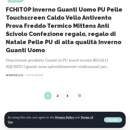
FCHITOP Inverno Guanti Uomo PU Pelle
Touchscreen Caldo Vello Antivento
Prova Freddo Termico Mittens Anti
Scivolo Confezione regalo, regalo di
Natale Pelle PU di alta qualità Inverno
Guanti Uomo
Descrizione prodotto Guanti in PU touch screen REGALO
SQUISITO I guanti sono splendidamente confezionati per
…
MARCELLO
1 MIN READ
1
2
3
By using this site, you agree to the
Privacy Policy
and
Terms of
Accept
Use
.
© 2022 mojomojo