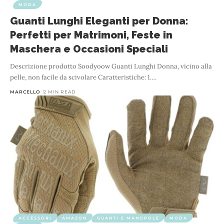
MODA
Guanti Lunghi Eleganti per Donna:
Perfetti per Matrimoni, Feste in
Maschera e Occasioni Speciali
Descrizione prodotto Soodyoow Guanti Lunghi Donna, vicino alla
pelle, non facile da scivolare Caratteristiche: 1.
…
MARCELLO
2 MIN READ
ACCESSORI
AMAZON
GUANTI E MANOPOLE
MODA