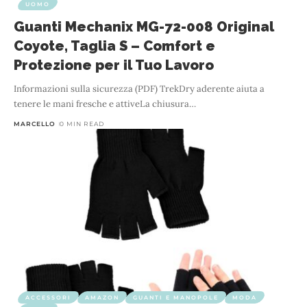
UOMO
Guanti Mechanix MG-72-008 Original
Coyote, Taglia S – Comfort e
Protezione per il Tuo Lavoro
Informazioni sulla sicurezza (PDF) TrekDry aderente aiuta a
tenere le mani fresche e attiveLa chiusura
…
MARCELLO
0 MIN READ
ACCESSORI
AMAZON
GUANTI E MANOPOLE
MODA