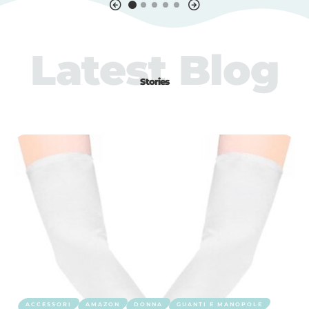
Latest Blog
Stories
ACCESSORI
AMAZON
DONNA
GUANTI E MANOPOLE