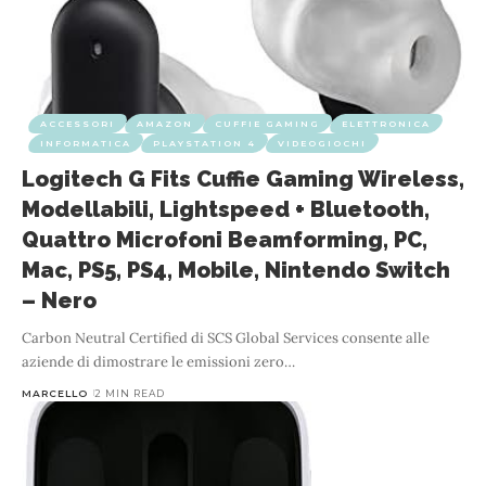
ACCESSORI
AMAZON
CUFFIE GAMING
ELETTRONICA
INFORMATICA
PLAYSTATION 4
VIDEOGIOCHI
Logitech G Fits Cuffie Gaming Wireless,
Modellabili, Lightspeed + Bluetooth,
Quattro Microfoni Beamforming, PC,
Mac, PS5, PS4, Mobile, Nintendo Switch
– Nero
Carbon Neutral Certified di SCS Global Services consente alle
aziende di dimostrare le emissioni zero
…
MARCELLO
2 MIN READ