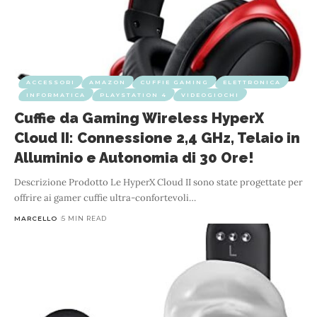
ACCESSORI
AMAZON
CUFFIE GAMING
ELETTRONICA
INFORMATICA
PLAYSTATION 4
VIDEOGIOCHI
Cuffie da Gaming Wireless HyperX
Cloud II: Connessione 2,4 GHz, Telaio in
Alluminio e Autonomia di 30 Ore!
Descrizione Prodotto Le HyperX Cloud II sono state progettate per
offrire ai gamer cuffie ultra-confortevoli
…
MARCELLO
5 MIN READ