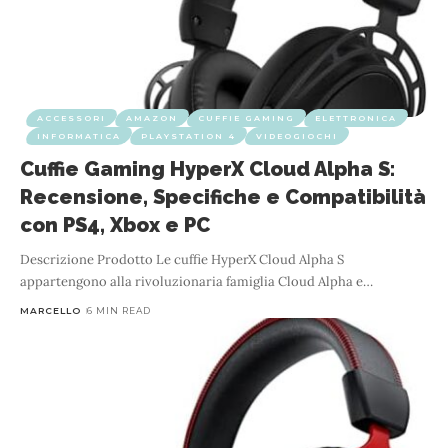
ACCESSORI
AMAZON
CUFFIE GAMING
ELETTRONICA
INFORMATICA
PLAYSTATION 4
VIDEOGIOCHI
Cuffie Gaming HyperX Cloud Alpha S:
Recensione, Specifiche e Compatibilità
con PS4, Xbox e PC
Descrizione Prodotto Le cuffie HyperX Cloud Alpha S
appartengono alla rivoluzionaria famiglia Cloud Alpha e
…
MARCELLO
6 MIN READ