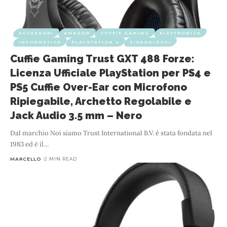
ACCESSORI
AMAZON
CUFFIE GAMING
ELETTRONICA
INFORMATICA
PLAYSTATION 4
VIDEOGIOCHI
Cuffie Gaming Trust GXT 488 Forze:
Licenza Ufficiale PlayStation per PS4 e
PS5 Cuffie Over-Ear con Microfono
Ripiegabile, Archetto Regolabile e
Jack Audio 3.5 mm – Nero
Dal marchio Noi siamo Trust International B.V. è stata fondata nel
1983 ed è il
…
MARCELLO
2 MIN READ