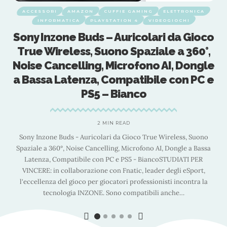
ON
CUFFIE GAMING
ELETTRONICA
ACCESSORI
AMAZON
PLAYSTATION 4
VIDEOGIOCHI
INFORMATICA
PLA
ds – Auricolari da Gioco
Logitech G Fits C
, Suono Spaziale a 360°,
Modellabili, Lig
ng, Microfono AI, Dongle
Quattro Microfo
za, Compatibile con PC e
Mac, PS5, PS4, Mo
S5 – Bianco
–
2 MIN READ
2
ricolari da Gioco True Wireless, Suono
Carbon Neutral Certified di
Cancelling, Microfono AI, Dongle a Bassa
aziende di dimostrare le e
e con PC e PS5 - BiancoSTUDIATI PER
riducendo le emissioni di c
zione con Fnatic, leader degli eSport,
compensando le emissioni r
 per giocatori professionisti incontra la
crediti di carbonio. SCS Gl
ZONE. Sono compatibili anche
…
seguenti campi: verifica,