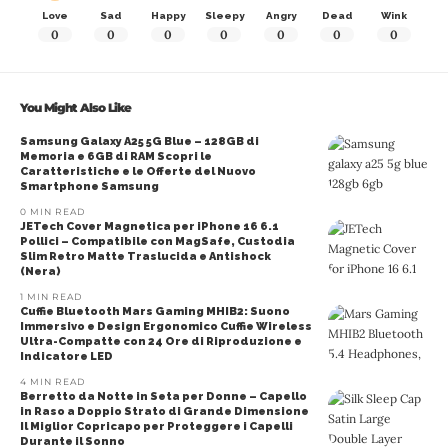
Love
Sad
Happy
Sleepy
Angry
Dead
Wink
0
0
0
0
0
0
0
You Might Also Like
Samsung Galaxy A25 5G Blue – 128GB di
Memoria e 6GB di RAM Scopri le
Caratteristiche e le Offerte del Nuovo
Smartphone Samsung
0 MIN READ
JETech Cover Magnetica per iPhone 16 6.1
Pollici – Compatibile con MagSafe, Custodia
Slim Retro Matte Traslucida e Antishock
(Nera)
1 MIN READ
Cuffie Bluetooth Mars Gaming MHIB2: Suono
Immersivo e Design Ergonomico Cuffie Wireless
Ultra-Compatte con 24 Ore di Riproduzione e
Indicatore LED
4 MIN READ
Berretto da Notte in Seta per Donne – Capello
in Raso a Doppio Strato di Grande Dimensione
Il Miglior Copricapo per Proteggere i Capelli
Durante il Sonno