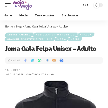
Aa
Home
Moda
Casa e cucina
Elettronica
Home
»
Blog
»
Joma Gala Felpa Unisex – Adulto
ABBIGLIAMENTO
ABBIGLIAMENTO SPORTIVO
AMAZON
GIACCHE SPORTIVE E TECNICHE
MODA
UOMO
Joma Gala Felpa Unisex – Adulto
SHARE
0 MIN READ
LAST UPDATED: 2024/04/29 AT 8:41 AM