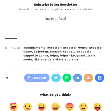
Subscribe to Our Newsletter
Subscribe to our newsletter to get our newest articles instantly!
[mc4wp_form]
abbigliamento
,
accessori
,
accessori donna
,
accessori
TAGGED:
uomo
,
air jordan
,
amazon
,
cappelli
,
cappotto
,
cappotto donna
,
felpa
,
felpa nike
,
guanti
,
jeans
,
moda
,
nike
,
scarpe
,
snikers
,
supreme
Facebook
What do you think?