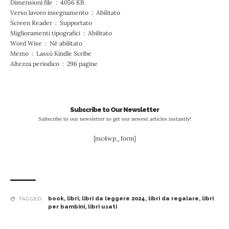
Dimensioni file ‏ : ‎ 4056 KB
Verso lavoro insegnamento ‏ : ‎ Abilitato
Screen Reader ‏ : ‎ Supportato
Miglioramenti tipografici ‏ : ‎ Abilitato
Word Wise ‏ : ‎ Né abilitato
Memo ‏ : ‎ Lassù Kindle Scribe
Altezza periodico ‏ : ‎ 296 pagine
Subscribe to Our Newsletter
Subscribe to our newsletter to get our newest articles instantly!
[mc4wp_form]
book
,
libri
,
libri da leggere 2024
,
libri da regalare
,
libri
TAGGED:
per bambini
,
libri usati