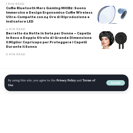
1 MIN READ
Cuffie Bluetooth Mars Gaming MHIB2: Suono
Immersivo e Design Ergonomico Cuffie Wireless
Ultra-Compatte con 24 Ore di Riproduzione e
Indicatore LED
4 MIN READ
Berretto da Notte in Seta per Donne – Capello
in Raso a Doppio Strato di Grande Dimensione
Il Miglior Copricapo per Proteggere i Capelli
Durante il Sonno
0 MIN READ
By using this site, you agree to the
Privacy Policy
and
Terms of
Home
»
Blog
»
Calzoni Tommy Calzoni Compagno Scanton Slim
Accept
Use
.
Elasticizzati: benessere e desiderio durante il tuo aspetto
ABBIGLIAMENTO
AMAZON
JEANS
MODA
UOMO
Calzoni Tommy Calzoni Compagno
Scanton Slim Elasticizzati:
benessere e desiderio durante il