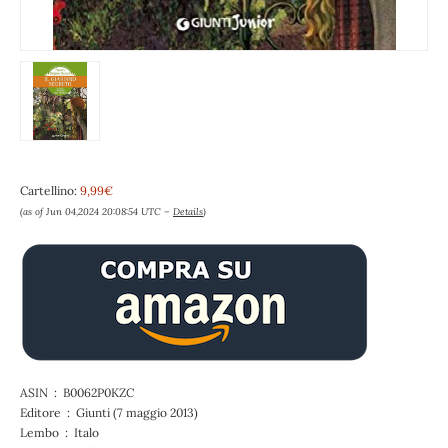
Cartellino:
9,99€
(as of Jun 04,2024 20:08:54 UTC –
Details
)
ASIN ‏ : ‎ B0062P0KZC
Editore ‏ : ‎ Giunti (7 maggio 2013)
Lembo ‏ : ‎ Italo