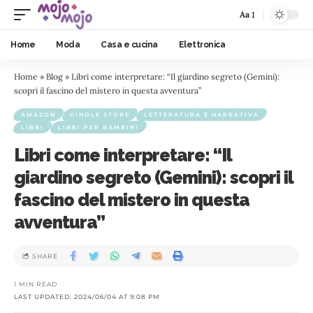
Aa
Home
Moda
Casa e cucina
Elettronica
Home
»
Blog
»
Libri come interpretare: “Il giardino segreto (Gemini):
scopri il fascino del mistero in questa avventura”
AMAZON
KINDLE STORE
LETTERATURA E NARRATIVA
LIBRI
LIBRI PER BAMBINI
Libri come interpretare: “Il
giardino segreto (Gemini): scopri il
fascino del mistero in questa
avventura”
SHARE
1 MIN READ
LAST UPDATED: 2024/06/04 AT 9:08 PM