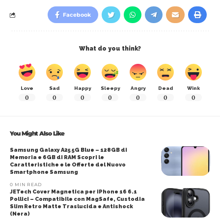
Facebook
What do you think?
Love
Sad
Happy
Sleepy
Angry
Dead
Wink
0
0
0
0
0
0
0
You Might Also Like
Samsung Galaxy A25 5G Blue – 128GB di
Memoria e 6GB di RAM Scopri le
Caratteristiche e le Offerte del Nuovo
Smartphone Samsung
0 MIN READ
JETech Cover Magnetica per iPhone 16 6.1
Pollici – Compatibile con MagSafe, Custodia
Slim Retro Matte Traslucida e Antishock
(Nera)