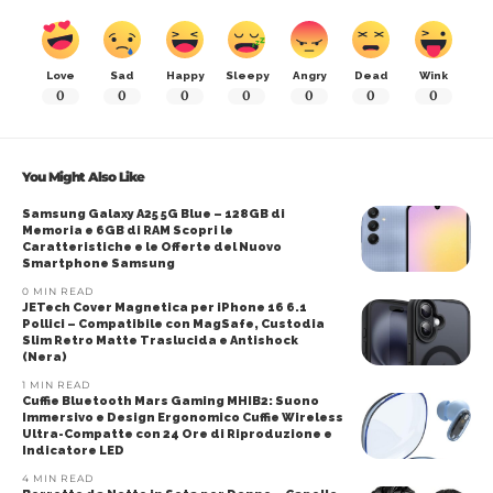
Love
Sad
Happy
Sleepy
Angry
Dead
Wink
0
0
0
0
0
0
0
You Might Also Like
Samsung Galaxy A25 5G Blue – 128GB di
Memoria e 6GB di RAM Scopri le
Caratteristiche e le Offerte del Nuovo
Smartphone Samsung
0 MIN READ
JETech Cover Magnetica per iPhone 16 6.1
Pollici – Compatibile con MagSafe, Custodia
Slim Retro Matte Traslucida e Antishock
(Nera)
1 MIN READ
Cuffie Bluetooth Mars Gaming MHIB2: Suono
Immersivo e Design Ergonomico Cuffie Wireless
Ultra-Compatte con 24 Ore di Riproduzione e
Indicatore LED
4 MIN READ