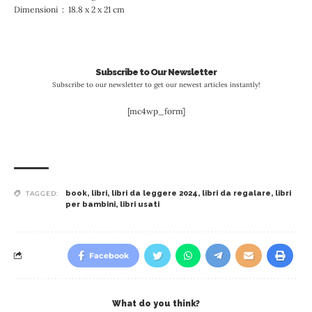
Dimensioni ‏ : ‎ 18.8 x 2 x 21 cm
Subscribe to Our Newsletter
Subscribe to our newsletter to get our newest articles instantly!
[mc4wp_form]
book
,
libri
,
libri da leggere 2024
,
libri da regalare
,
libri
TAGGED:
per bambini
,
libri usati
Facebook
What do you think?