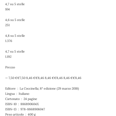
4,7 su 5 stelle
104
4,6 su 5 stelle
251
4,8 su 5 stelle
1.376
4,7 su 5 stelle
1.192
Prezzo
— 7,50 €€7,50 8,46 €€8,46 8,46 €€8,46 8,46 €€8,46
Editore ‏ : ‎ La Coccinella; 8° edizione (29 marzo 2018)
Lingua ‏ : ‎ Italiano
Cartonato ‏ : ‎ 24 pagine
ISBN-10 ‏ : ‎ 886890604X
ISBN-13 ‏ : ‎ 978-8868906047
Peso articolo ‏ : ‎ 400 g