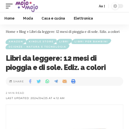
Aa
Home
Moda
Casa e cucina
Elettronica
Home
»
Blog
»
Libri da leggere: 12 mesi di pioggia e di sole. Ediz. a colori
AMAZON
KINDLE STORE
LIBRI
LIBRI PER BAMBINI
SCIENZE - NATURA E TECNOLOGIA
Libri da leggere: 12 mesi di
pioggia e di sole. Ediz. a colori
SHARE
2 MIN READ
LAST UPDATED: 2024/04/25 AT 4:12 AM