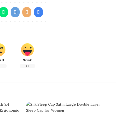
ad
Wink
0
0