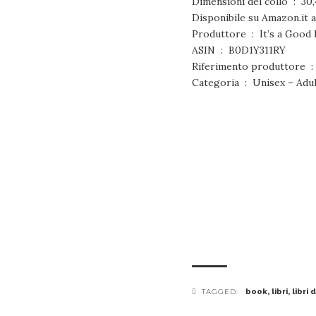
Dimensio
Produttore ‏ : ‎ It’s a G
ASIN ‏ : ‎ B0D1Y311RY
Rif
Categoria ‏ : ‎ Unisex – A
TAGGED:
book
,
libri
,
libri