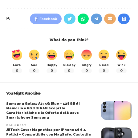
Facebook
What do you think?
Love
Sad
Happy
Sleepy
Angry
Dead
Wink
0
0
0
0
0
0
0
You Might Also Like
Samsung Galaxy A25 5G Blue – 128GB di
Memoria e 6GB di RAM Scopri le
Caratteristiche e le Offerte del Nuovo
Smartphone Samsung
0 MIN READ
JETech Cover Magnetica per iPhone 16 6.1
Pollici – Compatibile con MagSafe, Custodia