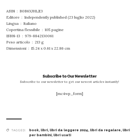
ASIN ‏ : ‎ B0B6XJHLZ3
Editore ‏ : ‎ Independently published (23 luglio 2022)
Lingua ‏ : ‎ Italiano
Copertina flessibile ‏ : ‎ 105 pagine
ISBN-13 ‏ : ‎ 979-8842130061
Peso articolo ‏ : ‎ 213 g
Dimensioni ‏ : ‎ 15.24 x 0.61 x 22.86 cm
Subscribe to Our Newsletter
Subscribe to our newsletter to get our newest articles instantly!
[mc4wp_form]
book
,
libri
,
libri da leggere 2024
,
libri da regalare
,
libri
TAGGED:
per bambini
,
libri usati