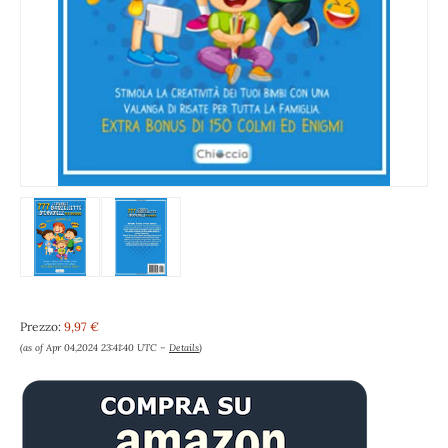
Prezzo:
9,97 €
(as of Apr 04,2024 23:41:40 UTC –
Details
)