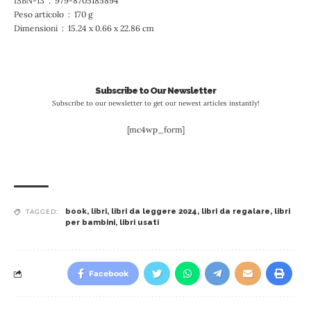
ISBN-13 ‏ : ‎ 979-8705185894
Peso articolo ‏ : ‎ 170 g
Dimensioni ‏ : ‎ 15.24 x 0.66 x 22.86 cm
Subscribe to Our Newsletter
Subscribe to our newsletter to get our newest articles instantly!
[mc4wp_form]
book
,
libri
,
libri da leggere 2024
,
libri da regalare
,
libri
TAGGED:
per bambini
,
libri usati
Facebook