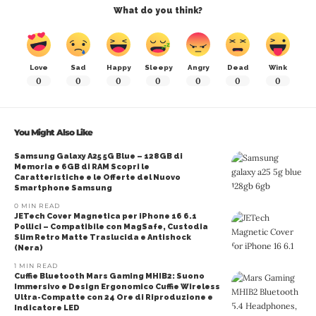
What do you think?
Love
Sad
Happy
Sleepy
Angry
Dead
Wink
0
0
0
0
0
0
0
You Might Also Like
Samsung Galaxy A25 5G Blue – 128GB di
Memoria e 6GB di RAM Scopri le
Caratteristiche e le Offerte del Nuovo
Smartphone Samsung
0 MIN READ
JETech Cover Magnetica per iPhone 16 6.1
Pollici – Compatibile con MagSafe, Custodia
Slim Retro Matte Traslucida e Antishock
(Nera)
1 MIN READ
Cuffie Bluetooth Mars Gaming MHIB2: Suono
Immersivo e Design Ergonomico Cuffie Wireless
Ultra-Compatte con 24 Ore di Riproduzione e
Indicatore LED