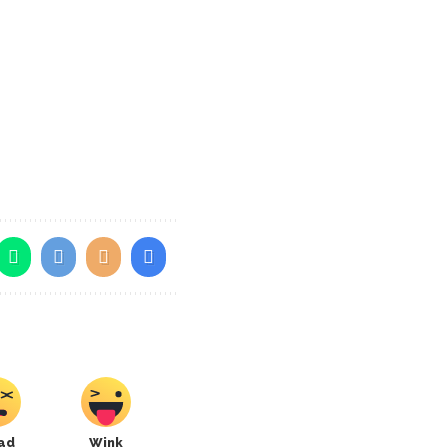
ad
Wink