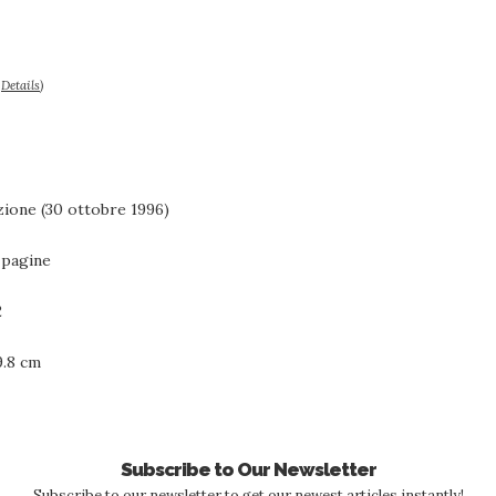
–
Details
)
16° edizione (30 ottobre 1996)
ile ‏ : ‎ 395 pagine
2
2 x 19.8 cm
Subscribe to Our Newsletter
Subscribe to our newsletter to get our newest articles instantly!