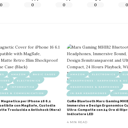
0
0
0
0
ES
AMAZON
BASIC CASES
AMAZON
ELECTRONICS
EL
OVERS
ELECTRONICS
HEADPHONES - EARPHONES & AC
CA
INFORMATICA
HEADPHONES & EARPHONES
HONES & COMMUNICATION
IN-EAR HEADPHONES
INFORM
 Magnetica per iPhone 16 6.1
Cuffie Bluetooth Mars Gaming MHI
mpatibile con MagSafe, Custodia
Immersivo e Design Ergonomico Cu
atte Traslucida e Antishock (Nera)
Ultra-Compatte con 24 Ore di Rip
Indicatore LED
4 MIN READ