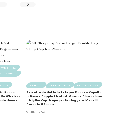
0
0
ETTRONICA
CESSORIES
ATICA
AMAZON
ELETTRONICA
INFORMATICA
B2: Suono
Berretto da Notte in Seta per Donne – Capello
ffie Wireless
in Raso a Doppio Strato di Grande Dimensione
roduzione e
Il Miglior Copricapo per Proteggere i Capelli
Durante il Sonno
0 MIN READ