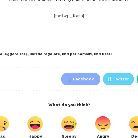
[mc4wp_form]
 da leggere 2024
,
libri da regalare
,
libri per bambini
,
libri usati
Facebook
Twitter
What do you think?
ad
Happy
Sleepy
Angry
De