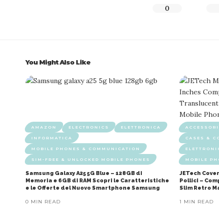
0
You Might Also Like
AMAZON
ELECTRONICS
ELETTRONICA
ACCESSORI
INFORMATICA
CASES & C
MOBILE PHONES & COMMUNICATION
ELETTRONI
SIM-FREE & UNLOCKED MOBILE PHONES
MOBILE P
Samsung Galaxy A25 5G Blue – 128GB di
JETech Cover
Memoria e 6GB di RAM Scopri le Caratteristiche
Pollici – Co
e le Offerte del Nuovo Smartphone Samsung
Slim Retro M
0 MIN READ
1 MIN READ