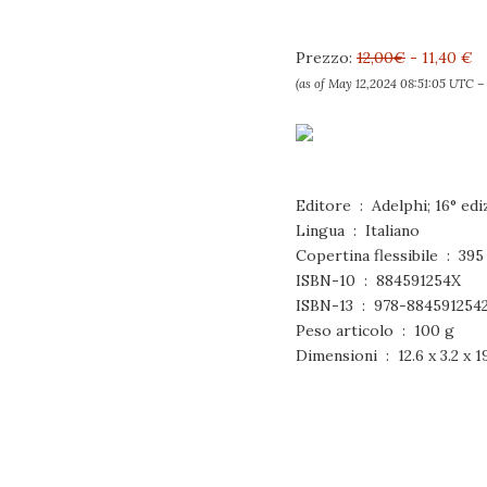
Prezzo:
12,00€
- 11,40 €
(as of May 12,2024 08:51:05 UTC 
Editore ‏ : ‎ Adelphi; 
Lingua ‏ : ‎ Italiano
Copertina flessib
ISBN-10 ‏ : ‎ 884591254X
ISBN-13 ‏ : ‎ 978-884591254
Peso articolo ‏ : ‎ 100 g
Dimensioni ‏ : ‎ 12.6 x 3.