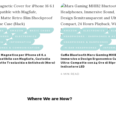
ES
AMAZON
BASIC CASES
AMAZON
ELECTRONICS
EL
OVERS
ELECTRONICS
HEADPHONES - EARPHONES & AC
CA
INFORMATICA
HEADPHONES & EARPHONES
HONES & COMMUNICATION
IN-EAR HEADPHONES
INFORM
 Magnetica per iPhone 16 6.1
Cuffie Bluetooth Mars Gaming MHI
mpatibile con MagSafe, Custodia
Immersivo e Design Ergonomico Cu
atte Traslucida e Antishock (Nera)
Ultra-Compatte con 24 Ore di Rip
Indicatore LED
4 MIN READ
Where We are Now?