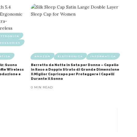
ETTRONICA
CESSORIES
ATICA
AMAZON
ELETTRONICA
INFORMATICA
B2: Suono
Berretto da Notte in Seta per Donne – Capello
ffie Wireless
in Raso a Doppio Strato di Grande Dimensione
roduzione e
Il Miglior Copricapo per Proteggere i Capelli
Durante il Sonno
0 MIN READ