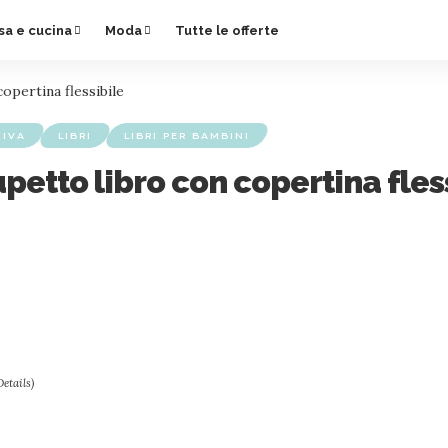
sa e cucina
Moda
Tutte le offerte
opertina flessibile
TIVA
LIBRI
LIBRI PER BAMBINI
petto libro con copertina fles
Details
)