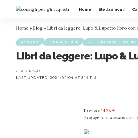
Home
Elettronica
Ca
Home
»
Blog
»
Libri da leggere: Lupo & Lupetto libro con c
AMAZON
KINDLE STORE
LETTERATURA E NARRA
Libri da leggere: Lupo & Lu
0 MIN READ
LAST UPDATED: 2024/04/04 AT 5:14 PM
Prezzo:
14,25 €
(as of Apr 04,2024 16:14:36 UTC –