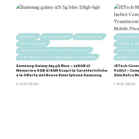
AMAZON
ELECTRONICS
ELETTRONICA
ACCESSORI
INFORMATICA
CASES & C
MOBILE PHONES & COMMUNICATION
ELETTRONI
SIM-FREE & UNLOCKED MOBILE PHONES
MOBILE P
Samsung Galaxy A25 5G Blue – 128GB di
JETech Cover
Memoria e 6GB di RAM Scopri le Caratteristiche
Pollici – Co
e le Offerte del Nuovo Smartphone Samsung
Slim Retro M
0 MIN READ
1 MIN READ