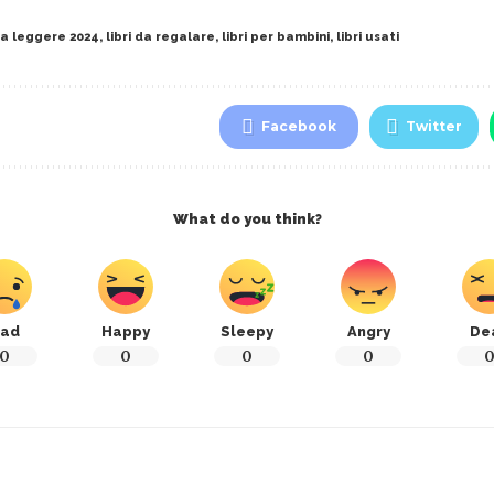
 da leggere 2024
,
libri da regalare
,
libri per bambini
,
libri usati
Facebook
Twitter
What do you think?
ad
Happy
Sleepy
Angry
De
0
0
0
0