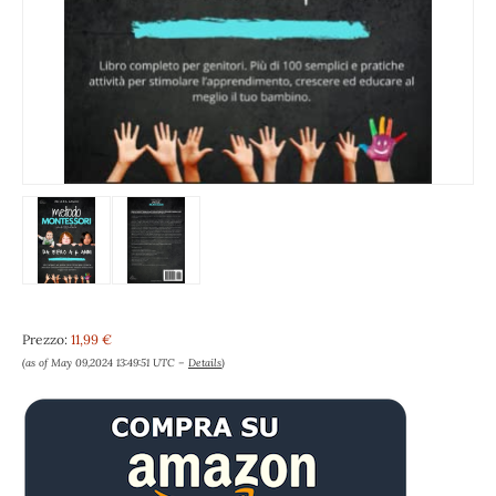
Prezzo:
11,99 €
(as of May 09,2024 13:49:51 UTC –
Details
)