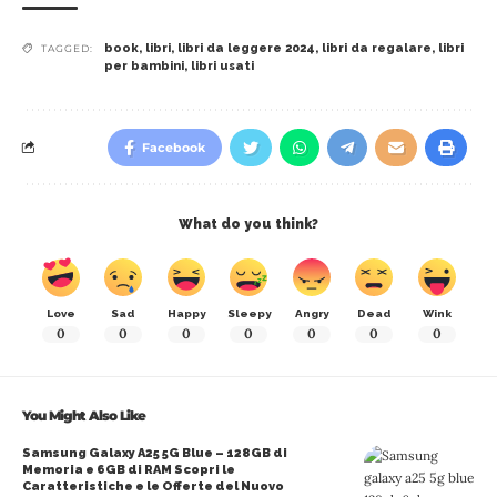
book
,
libri
,
libri da leggere 2024
,
libri da regalare
,
libri
TAGGED:
per bambini
,
libri usati
Facebook
What do you think?
Love
Sad
Happy
Sleepy
Angry
Dead
Wink
0
0
0
0
0
0
0
You Might Also Like
Samsung Galaxy A25 5G Blue – 128GB di
Memoria e 6GB di RAM Scopri le
Caratteristiche e le Offerte del Nuovo