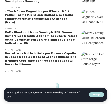
Smartphone Samsung
0 MIN READ
JETech Cover Magnetica per iPhone 16 6.1
Pollici – Compatibile con MagSafe, Custodia
Slim Retro Matte Traslucida e Antishock
(Nera)
1 MIN READ
Cuffie Bluetooth Mars Gaming MHIB2: Suono
Immersivo e Design Ergonomico Cuffie Wireless
Ultra-Compatte con 24 Ore di Riproduzione e
Indicatore LED
4 MIN READ
Berretto da Notte in Seta per Donne – Capello
in Raso a Doppio Strato di Grande Dimensione
Il Miglior Copricapo per Proteggere i Capelli
Durante il Sonno
0 MIN READ
By using this site, you agree to the
Privacy Policy
and
Terms of
Accept
Use
.