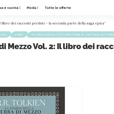
sa e cucina
Moda
Tutte le offerte
l libro dei racconti perduti – la seconda parte della saga epica”
TIVA
LIBRI
STORIA DELLA LETTERATURA E CRITICA LETTER
i Mezzo Vol. 2: Il libro dei ra