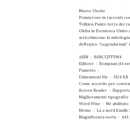
Nuove Uscite
Pensieroso in racconti cos
Tolkien Punto terra dei ra
Gleba in Evenienza Unito de
arricchiscono la mitologia
dell’epico “Legendarium” in
ASIN ‏ : ‎ B0BCQTFPN4
Editore ‏ : ‎ Bompiani 
Fumetto ‏ : ‎
Dimensioni file ‏ : ‎ 3124 KB
Screen Reader ‏ : ‎ Supp
M
Word Wise ‏ : ‎ Né abilitato
Memo ‏ : ‎ Là a nord Kindl
Magnificenza sort