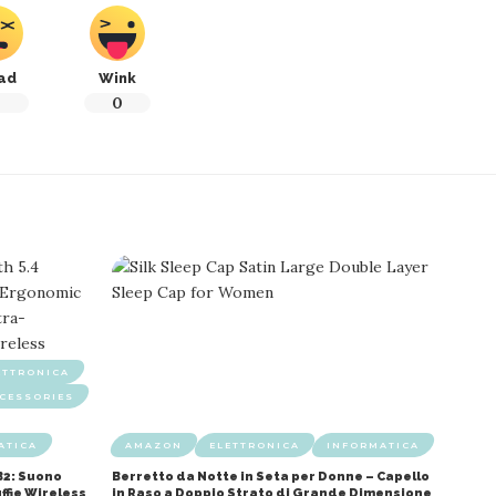
ad
Wink
0
0
ETTRONICA
CESSORIES
ATICA
AMAZON
ELETTRONICA
INFORMATICA
B2: Suono
Berretto da Notte in Seta per Donne – Capello
ffie Wireless
in Raso a Doppio Strato di Grande Dimensione