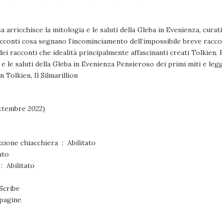
a arricchisce la mitologia e le saluti della Gleba in Evenienza, cura
cconti cosa segnano l’incominciamento dell’impossibile breve racco
i racconti che idealità principalmente affascinanti creati Tolkien. 
 e le saluti della Gleba in Evenienza Pensieroso dei primi miti e le
 Tolkien, Il Silmarillion
(14 settembre 2022)
Come accordo per convenzione chiacchiera ‏ : ‎ Abilitato
ortato
iglioramenti tipografici ‏ : ‎ Abilitato
e Scribe
a ‏ : ‎ 443 pagine