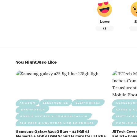
Love
S
0
You Might Also Like
AMAZON
ELECTRONICS
ELETTRONICA
ACCESSORI
INFORMATICA
CASES & C
MOBILE PHONES & COMMUNICATION
ELETTRONI
SIM-FREE & UNLOCKED MOBILE PHONES
MOBILE P
Samsung Galaxy A25 5G Blue – 128GB di
JETech Cover
Memoria e 6GB di RAM Scopri le Caratteristiche
Pollici – Co