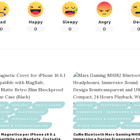
ad
Happy
Sleepy
Angry
De
0
0
0
0
ES
AMAZON
BASIC CASES
AMAZON
ELECTRONICS
EL
OVERS
ELECTRONICS
HEADPHONES - EARPHONES & AC
CA
INFORMATICA
HEADPHONES & EARPHONES
HONES & COMMUNICATION
IN-EAR HEADPHONES
INFORM
 Magnetica per iPhone 16 6.1
Cuffie Bluetooth Mars Gaming MHI
mpatibile con MagSafe, Custodia
Immersivo e Design Ergonomico Cu