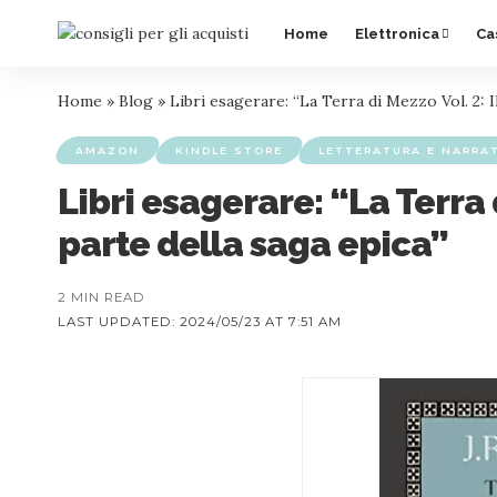
Home
Elettronica
Ca
Home
»
Blog
»
Libri esagerare: “La Terra di Mezzo Vol. 2: I
AMAZON
KINDLE STORE
LETTERATURA E NARRA
Libri esagerare: “La Terra d
parte della saga epica”
2 MIN READ
LAST UPDATED: 2024/05/23 AT 7:51 AM