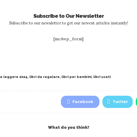
Subscribe to Our Newsletter
Subscribe to our newsletter to get our newest articles instantly!
[mc4wp_form]
 da leggere 2024
,
libri da regalare
,
libri per bambini
,
libri usati
Facebook
Twitter
What do you think?