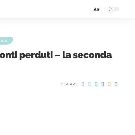
Aa
ARIA
cconti perduti – la seconda
SHARE