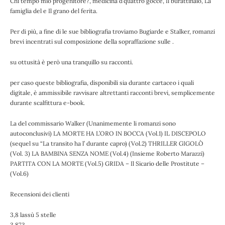
Chi tempo mio progenitore?, medicina d’quattro gocce, Il burattinaio, La
famiglia del e Il grano del ferita.
Per di più, a fine di le sue bibliografia troviamo Bugiarde e Stalker, romanzi
brevi incentrati sul composizione della sopraffazione sulle .
su ottusità è però una tranquillo su racconti.
per caso queste bibliografia, disponibili sia durante cartaceo i quali
digitale, è ammissibile ravvisare altrettanti racconti brevi, semplicemente
durante scalfittura e-book.
La del commissario Walker (Unanimemente li romanzi sono
autoconclusivi) LA MORTE HA L’ORO IN BOCCA (Vol.1) IL DISCEPOLO
(sequel su “La transito ha l’ durante capro) (Vol.2) THRILLER GIGOLÒ
(Vol. 3) LA BAMBINA SENZA NOME (Vol.4) (Insieme Roberto Marazzi)
PARTITA CON LA MORTE (Vol.5) GRIDA – Il Sicario delle Prostitute –
(Vol.6)
Recensioni dei clienti
3,8 lassù 5 stelle
3.873