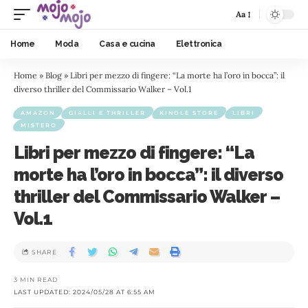
Aa
Home
Moda
Casa e cucina
Elettronica
Home
»
Blog
»
Libri per mezzo di fingere: “La morte ha l’oro in bocca”: il
diverso thriller del Commissario Walker – Vol.1
AMAZON
GIALLI E THRILLER
KINDLE STORE
LIBRI
MISTERO
Libri per mezzo di fingere: “La
morte ha l’oro in bocca”: il diverso
thriller del Commissario Walker –
Vol.1
SHARE
3 MIN READ
LAST UPDATED: 2024/05/28 AT 6:55 AM