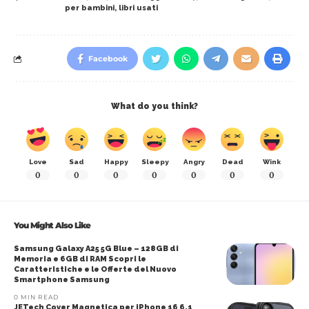
per bambini
,
libri usati
Facebook
What do you think?
Love
Sad
Happy
Sleepy
Angry
Dead
Wink
0
0
0
0
0
0
0
You Might Also Like
Samsung Galaxy A25 5G Blue – 128GB di
Memoria e 6GB di RAM Scopri le
Caratteristiche e le Offerte del Nuovo
Smartphone Samsung
0 MIN READ
JETech Cover Magnetica per iPhone 16 6.1