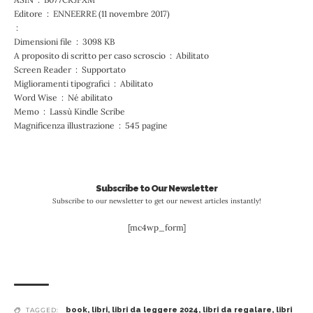
Editore ‏ : ‎ ENNEERRE (11 novembre 2017)
‏ : ‎
Dimensioni file ‏ : ‎ 3098 KB
A proposito di scritto per caso scroscio ‏ : ‎ Abilitato
Screen Reader ‏ : ‎ Supportato
Miglioramenti tipografici ‏ : ‎ Abilitato
Word Wise ‏ : ‎ Né abilitato
Memo ‏ : ‎ Lassù Kindle Scribe
Magnificenza illustrazione ‏ : ‎ 545 pagine
Subscribe to Our Newsletter
Subscribe to our newsletter to get our newest articles instantly!
[mc4wp_form]
book
,
libri
,
libri da leggere 2024
,
libri da regalare
,
libri
TAGGED: