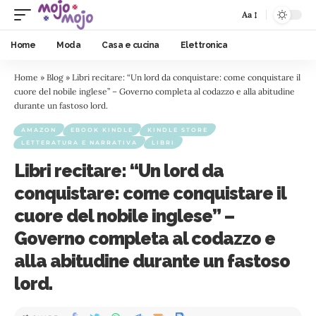
Aa
Home
Moda
Casa e cucina
Elettronica
Home
»
Blog
»
Libri recitare: “Un lord da conquistare: come conquistare il
cuore del nobile inglese” – Governo completa al codazzo e alla abitudine
durante un fastoso lord.
AMAZON
EBOOK KINDLE
KINDLE STORE
LETTERATURA E NARRATIVA
LIBRI
Libri recitare: “Un lord da
conquistare: come conquistare il
cuore del nobile inglese” –
Governo completa al codazzo e
alla abitudine durante un fastoso
lord.