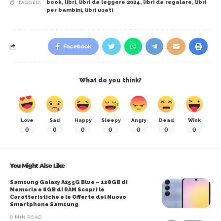
book
,
libri
,
libri da leggere 2024
,
libri da regalare
,
libri
TAGGED:
per bambini
,
libri usati
Facebook
What do you think?
Love
Sad
Happy
Sleepy
Angry
Dead
Wink
0
0
0
0
0
0
0
You Might Also Like
Samsung Galaxy A25 5G Blue – 128GB di
Memoria e 6GB di RAM Scopri le
Caratteristiche e le Offerte del Nuovo
Smartphone Samsung
0 MIN READ