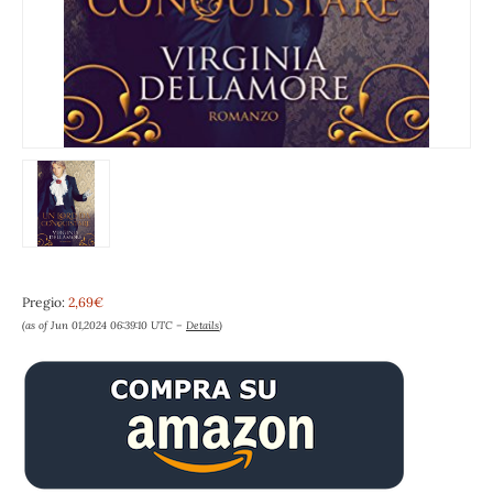
Pregio:
2,69€
(as of Jun 01,2024 06:39:10 UTC –
Details
)