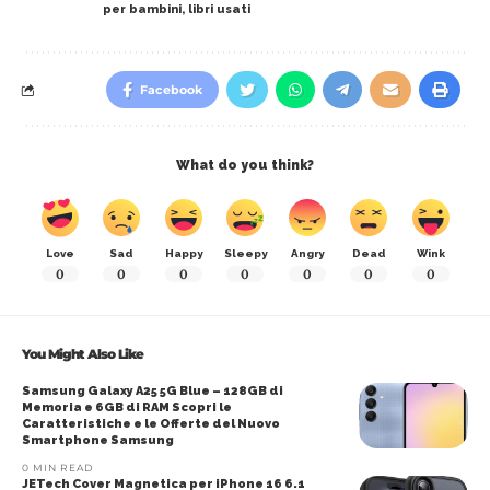
per bambini
,
libri usati
Facebook
What do you think?
Love
Sad
Happy
Sleepy
Angry
Dead
Wink
0
0
0
0
0
0
0
You Might Also Like
Samsung Galaxy A25 5G Blue – 128GB di
Memoria e 6GB di RAM Scopri le
Caratteristiche e le Offerte del Nuovo
Smartphone Samsung
0 MIN READ
JETech Cover Magnetica per iPhone 16 6.1