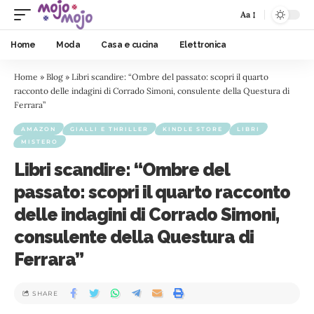
Aa
Home
Moda
Casa e cucina
Elettronica
Home
»
Blog
»
Libri scandire: “Ombre del passato: scopri il quarto
racconto delle indagini di Corrado Simoni, consulente della Questura di
Ferrara”
AMAZON
GIALLI E THRILLER
KINDLE STORE
LIBRI
MISTERO
Libri scandire: “Ombre del
passato: scopri il quarto racconto
delle indagini di Corrado Simoni,
consulente della Questura di
Ferrara”
SHARE