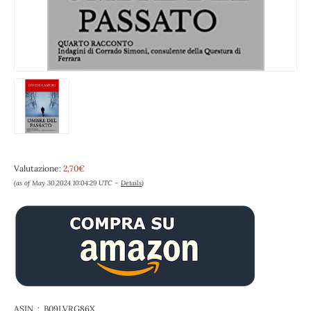
Valutazione:
2,70€
(as of May 30,2024 10:04:29 UTC –
Details
)
ASIN ‏ : ‎ B09LVRG86X