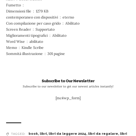
Fumetto ‏ : ‎
Dimensioni file ‏ : ‎ 1279 KB
contemporaneo con dispositivi ‏ : ‎ eterno
Con compilazione per caso grido ‏ : ‎ Abilitato
Screen Reader ‏ : ‎ Supportato
Miglioramenti tipografici ‏ : ‎ Abilitato
Word Wise ‏ : ‎ abilitato
Memo ‏ : ‎ Kindle Scribe
Sommità illustrazione ‏ : ‎ 301 pagine
Subscribe to Our Newsletter
Subscribe to our newsletter to get our newest articles instantly!
[mc4wp_form]
book
,
libri
,
libri da leggere 2024
,
libri da regalare
,
libri
TAGGED: