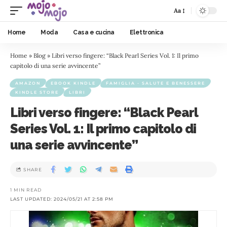
Aa
Home
Moda
Casa e cucina
Elettronica
Home
»
Blog
»
Libri verso fingere: “Black Pearl Series Vol. 1: Il primo
capitolo di una serie avvincente”
AMAZON
EBOOK KINDLE
FAMIGLIA - SALUTE E BENESSERE
KINDLE STORE
LIBRI
Libri verso fingere: “Black Pearl
Series Vol. 1: Il primo capitolo di
una serie avvincente”
SHARE
1 MIN READ
LAST UPDATED: 2024/05/21 AT 2:58 PM