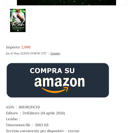
Importo:
2,99€
(as of May 21,2024 13:58:30 UTC –
Details
)
ASIN ‏ : ‎ B0D1R2HCHJ
Editore ‏ : ‎ DriEditore (14 aprile 2024)
Lembo ‏ : ‎
Dimensioni file ‏ : ‎ 2683 KB
Servizio coesistente per dispositivi ‏ : ‎ eterno