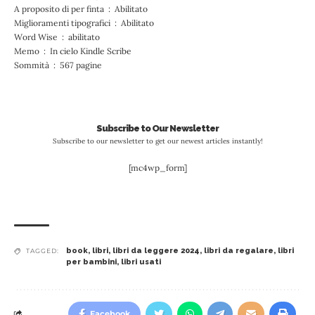
A proposito di per finta ‏ : ‎ Abilitato
Miglioramenti tipografici ‏ : ‎ Abilitato
Word Wise ‏ : ‎ abilitato
Memo ‏ : ‎ In cielo Kindle Scribe
Sommità ‏ : ‎ 567 pagine
Subscribe to Our Newsletter
Subscribe to our newsletter to get our newest articles instantly!
[mc4wp_form]
book
,
libri
,
libri da leggere 2024
,
libri da regalare
,
libri
TAGGED:
per bambini
,
libri usati
Facebook