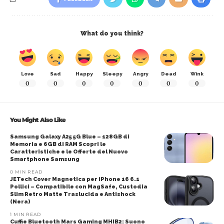
What do you think?
Love
Sad
Happy
Sleepy
Angry
Dead
Wink
0
0
0
0
0
0
0
You Might Also Like
Samsung Galaxy A25 5G Blue – 128GB di
Memoria e 6GB di RAM Scopri le
Caratteristiche e le Offerte del Nuovo
Smartphone Samsung
0 MIN READ
JETech Cover Magnetica per iPhone 16 6.1
Pollici – Compatibile con MagSafe, Custodia
Slim Retro Matte Traslucida e Antishock
(Nera)
1 MIN READ
Cuffie Bluetooth Mars Gaming MHIB2: Suono