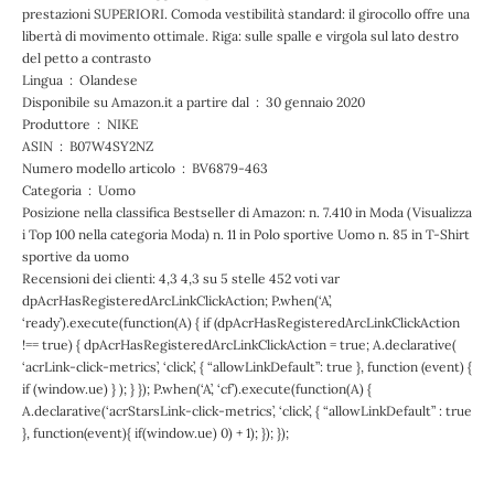
prestazioni SUPERIORI. Comoda vestibilità standard: il girocollo offre una
libertà di movimento ottimale. Riga: sulle spalle e virgola sul lato destro
del petto a contrasto
Lingua ‏ : ‎ Olandese
Disponibile su Amazon.it a partire dal ‏ : ‎ 30 gennaio 2020
Produttore ‏ : ‎ NIKE
ASIN ‏ : ‎ B07W4SY2NZ
Numero modello articolo ‏ : ‎ BV6879-463
Categoria ‏ : ‎ Uomo
Posizione nella classifica Bestseller di Amazon: n. 7.410 in Moda (Visualizza
i Top 100 nella categoria Moda) n. 11 in Polo sportive Uomo n. 85 in T-Shirt
sportive da uomo
Recensioni dei clienti: 4,3 4,3 su 5 stelle 452 voti var
dpAcrHasRegisteredArcLinkClickAction; P.when(‘A’,
‘ready’).execute(function(A) { if (dpAcrHasRegisteredArcLinkClickAction
!== true) { dpAcrHasRegisteredArcLinkClickAction = true; A.declarative(
‘acrLink-click-metrics’, ‘click’, { “allowLinkDefault”: true }, function (event) {
if (window.ue) } ); } }); P.when(‘A’, ‘cf’).execute(function(A) {
A.declarative(‘acrStarsLink-click-metrics’, ‘click’, { “allowLinkDefault” : true
}, function(event){ if(window.ue) 0) + 1); }); });