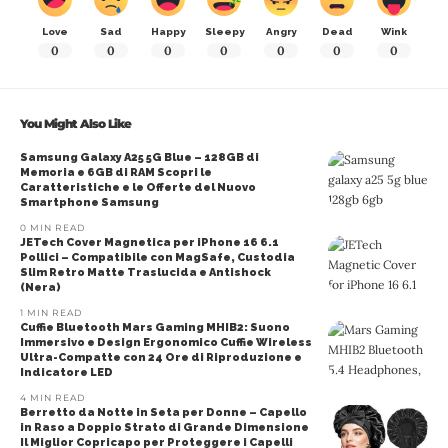
Love
Sad
Happy
Sleepy
Angry
Dead
Wink
0
0
0
0
0
0
0
You Might Also Like
Samsung Galaxy A25 5G Blue – 128GB di
Memoria e 6GB di RAM Scopri le
Caratteristiche e le Offerte del Nuovo
Smartphone Samsung
0 MIN READ
JETech Cover Magnetica per iPhone 16 6.1
Pollici – Compatibile con MagSafe, Custodia
Slim Retro Matte Traslucida e Antishock
(Nera)
1 MIN READ
Cuffie Bluetooth Mars Gaming MHIB2: Suono
Immersivo e Design Ergonomico Cuffie Wireless
Ultra-Compatte con 24 Ore di Riproduzione e
Indicatore LED
4 MIN READ
Berretto da Notte in Seta per Donne – Capello
in Raso a Doppio Strato di Grande Dimensione
Il Miglior Copricapo per Proteggere i Capelli