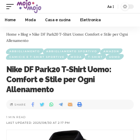
Aa
Home
Moda
Casa e cucina
Elettronica
Home
»
Blog
»
Nike DF Park20 T-Shirt Uomo: Comfort e Stile per Ogni
Allenamento
ABBIGLIAMENTO
ABBIGLIAMENTO SPORTIVO
AMAZON
CAMICIE E T-SHIRT SPORTIVE
MODA
T-SHIRT
UOMO
Nike DF Park20 T-Shirt Uomo:
Comfort e Stile per Ogni
Allenamento
SHARE
1 MIN READ
LAST UPDATED: 2025/08/30 AT 2:17 PM