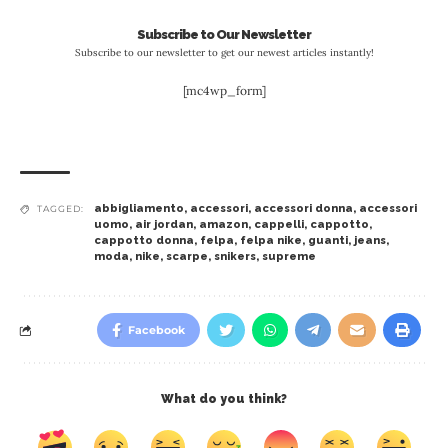
Subscribe to Our Newsletter
Subscribe to our newsletter to get our newest articles instantly!
[mc4wp_form]
abbigliamento
,
accessori
,
accessori donna
,
accessori
TAGGED:
uomo
,
air jordan
,
amazon
,
cappelli
,
cappotto
,
cappotto donna
,
felpa
,
felpa nike
,
guanti
,
jeans
,
moda
,
nike
,
scarpe
,
snikers
,
supreme
Facebook
What do you think?