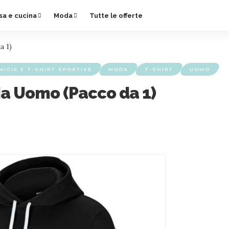
sa e cucina
Moda
Tutte le offerte
a 1)
MICIE E T-SHIRT SPORTIVE
MODA
T-SHIRT
UOMO
ia Uomo (Pacco da 1)