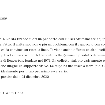
tails
)
o, Nike sta tirando fuori un prodotto con cui sei ottimamente equip
ei fatto. Il maltempo non è più un problema con il cappuccio con co
alda convince su tutta la linea. Ti viene anche offerto un alto livello
y-level si inserisce perfettamente nella gamma di prodotti di prim
e di Beaverton, fondato nel 1971. Un colletto rialzato visivamente 
iche lunghe un supporto visivo. La felpa ha una tasca a marsupio. C
 idealmente per il tuo prossimo avversario.
Disponibile su Amazon.it a partire dal ‏ : ‎ 21 dicembre 2020
Numero modello articolo ‏ : ‎ CW6894-463