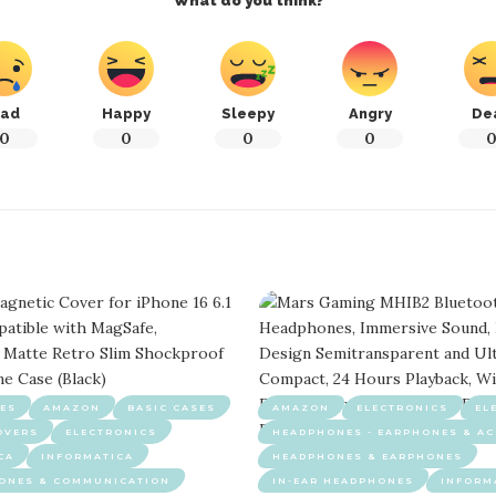
What do you think?
ad
Happy
Sleepy
Angry
De
0
0
0
0
ES
AMAZON
BASIC CASES
AMAZON
ELECTRONICS
EL
OVERS
ELECTRONICS
HEADPHONES - EARPHONES & AC
CA
INFORMATICA
HEADPHONES & EARPHONES
HONES & COMMUNICATION
IN-EAR HEADPHONES
INFORM