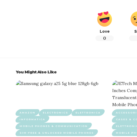
Love
S
0
You Might Also Like
AMAZON
ELECTRONICS
ELETTRONICA
ACCESSORI
INFORMATICA
CASES & C
MOBILE PHONES & COMMUNICATION
ELETTRONI
SIM-FREE & UNLOCKED MOBILE PHONES
MOBILE P