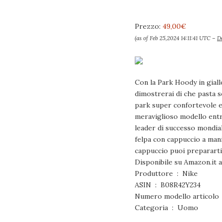
Prezzo:
49,00€
(as of Feb 25,2024 14:11:41 UTC –
De
Con la Park Hoody in giall
dimostrerai di che pasta s
park super confortevole e c
meraviglioso modello entr
leader di successo mondial
felpa con cappuccio a man
cappuccio puoi prepararti
Produttore ‏ : ‎ Nike
ASIN ‏ : ‎ B08R42Y234
Categoria ‏ : ‎ Uomo