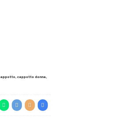
cappotto
,
cappotto donna
,