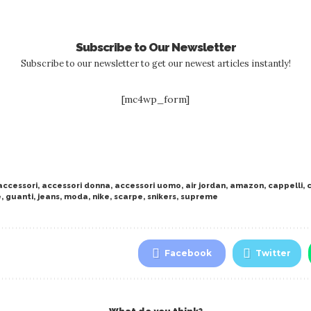
Subscribe to Our Newsletter
Subscribe to our newsletter to get our newest articles instantly!
[mc4wp_form]
accessori
,
accessori donna
,
accessori uomo
,
air jordan
,
amazon
,
cappelli
,
e
,
guanti
,
jeans
,
moda
,
nike
,
scarpe
,
snikers
,
supreme
Facebook
Twitter