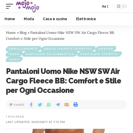
Aa
Home
Moda
Casa e cucina
Elettronica
Home
»
Blog
»
Pantaloni Uomo Nike NSW SW Air Cargo Fleece BB:
Comfort e Stile per Ogni Occasione
ABBIGLIAMENTO
ABBIGLIAMENTO SPORTIVO
AMAZON
MODA
PANTALONI DA GINNASTICA
PANTALONI SPORTIVI
UOMO
Pantaloni Uomo Nike NSW SW Air
Cargo Fleece BB: Comfort e Stile
per Ogni Occasione
SHARE
1 MIN READ
LAST UPDATED: 2025/08/11 AT 7:10 PM