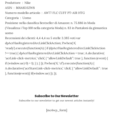
Produttore ‏ : ‎ Nike
ASIN ‏ : ‎ B01A8D3ZW8
Numero modello articolo ‏ : ‎ AW77 FLC CUFF PT-AIR HTG
Categoria ‏ : ‎ Uomo
Posizione nella classifica Bestseller di Amazon: n. 75.886 in Moda
(Visualizza i Top 100 nella categoria Moda) n. 83 in Pantaloni da ginnastica
uomo
Recensioni dei clienti: 4,4 4,4 su 5 stelle 3.385 voti var
dpAcrHasRegisteredArcLinkClickAction; P.when(‘A’,
‘ready’).execute(function(A) { if (dpAcrHasRegisteredArcLinkClickAction
!== true) { dpAcrHasRegisteredArcLinkClickAction = true; A.declarative(
‘acrLink-click-metrics’, ‘click’, { “allowLinkDefault”: true }, function (event) {
if (window.ue) 0) + 1); } ); } }); P.when(‘A’, ‘cf’).execute(function(A) {
A.declarative(‘acrStarsLink-click-metrics’, ‘click’, { “allowLinkDefault” : true
}, function(event){ if(window.ue) }); });
Subscribe to Our Newsletter
Subscribe to our newsletter to get our newest articles instantly!
[mc4wp_form]