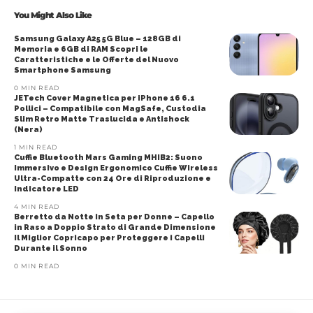
You Might Also Like
Samsung Galaxy A25 5G Blue – 128GB di
Memoria e 6GB di RAM Scopri le
Caratteristiche e le Offerte del Nuovo
Smartphone Samsung
0 MIN READ
JETech Cover Magnetica per iPhone 16 6.1
Pollici – Compatibile con MagSafe, Custodia
Slim Retro Matte Traslucida e Antishock
(Nera)
1 MIN READ
Cuffie Bluetooth Mars Gaming MHIB2: Suono
Immersivo e Design Ergonomico Cuffie Wireless
Ultra-Compatte con 24 Ore di Riproduzione e
Indicatore LED
4 MIN READ
Berretto da Notte in Seta per Donne – Capello
in Raso a Doppio Strato di Grande Dimensione
Il Miglior Copricapo per Proteggere i Capelli
Durante il Sonno
0 MIN READ