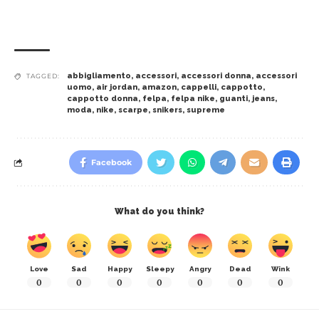
abbigliamento
,
accessori
,
accessori donna
,
accessori
TAGGED:
uomo
,
air jordan
,
amazon
,
cappelli
,
cappotto
,
cappotto donna
,
felpa
,
felpa nike
,
guanti
,
jeans
,
moda
,
nike
,
scarpe
,
snikers
,
supreme
Facebook
What do you think?
Love
Sad
Happy
Sleepy
Angry
Dead
Wink
0
0
0
0
0
0
0