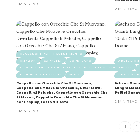
1 MIN READ
0 MIN READ
ACCESSORI PER TRAVESTIMENTO
AMAZON
CAPPELLI
COPRICAPO
ABBIGLIAM
GIOCHI D'IMITAZIONE E ACCESSORI DI TRAVESTIMENTO
ADULTI
GIOCHI E GIOCATTOLI
MODA
COSTUMI E
Cappello con Orecchie Che Si Muovono,
Achsoo Guant
Cappello Che Muove le Orecchie, Divertenti,
Lunghi Elasti
Cappelli di Peluche, Cappello con Orecchie Che
Pollici Guant
Si Alzano, Cappello Orecchie Che Si Muovono
2 MIN READ
per Cosplay, Festa di Festa
1 MIN READ
1