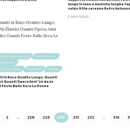
lungo in lana a maniche lunghe C
caldo Stile coreano Retro Autunno
0 MIN READ
ENTO SPECIFICO
ACCESSORI
AMAZON
 ACCESSORI
GUANTI
MODA
i in Raso Gomito Lungo, Guanti
ci Guanti Opera Anni ’20 da 21
i Feste Ballo Sera Le Donne
2
…
228
229
230
231
232
…
316
3