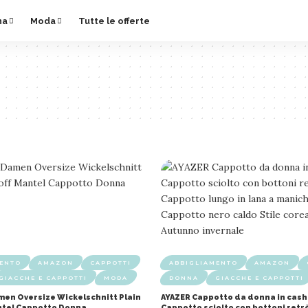
na
Moda
Tutte le offerte
MENTO
AMAZON
CAPPOTTI
ABBIGLIAMENTO
AMAZON
GIACCHE E CAPPOTTI
MODA
DONNA
GIACCHE E CAPPOTTI
en Oversize Wickelschnitt Plain
AYAZER Cappotto da donna in cas
ntel Cappotto Donna
Cappotto sciolto con bottoni ret