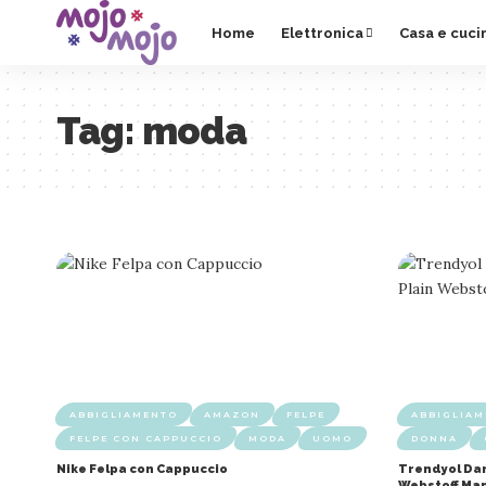
Home
Elettronica
Casa e cuci
Tag:
moda
ABBIGLIAMENTO
AMAZON
FELPE
ABBIGLIA
FELPE CON CAPPUCCIO
MODA
UOMO
DONNA
Nike Felpa con Cappuccio
Trendyol Dam
Webstoff Ma