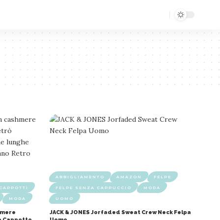
ABBIGLIAMENTO
AMAZON
FELPE
CAPPOTTI
FELPE SENZA CAPPUCCIO
MODA
MODA
UOMO
hmere
JACK & JONES Jorfaded Sweat Crew Neck Felpa
rò Cappotto
Uomo