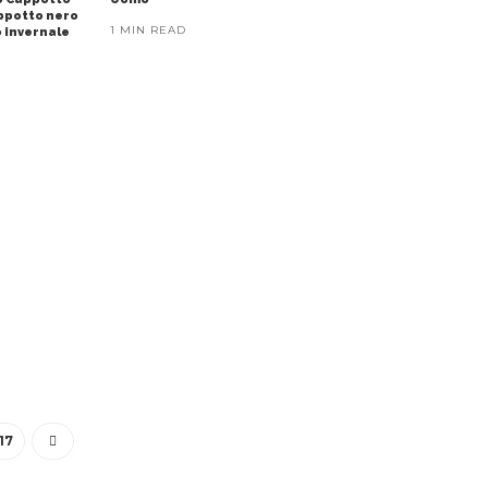
appotto nero
1 MIN READ
 invernale
17