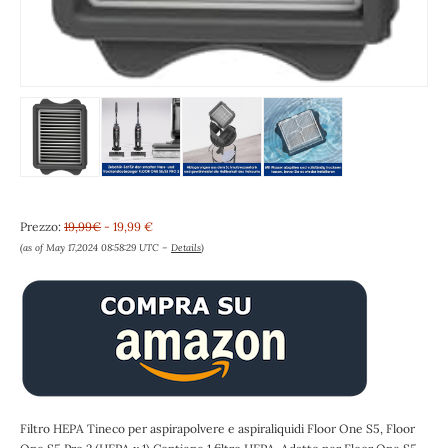
Prezzo:
19,99€
- 19,99 €
(as of May 17,2024 08:58:29 UTC –
Details
)
Filtro HEPA Tineco per aspirapolvere e aspiraliquidi Floor One S5, Floor