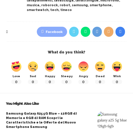
lavapavimenti
,
lavasciuga
,
lavastoviglie
,
microfono
,
musica
,
roborock
,
robot
,
samsung
,
smartphone
,
smartwatch
,
tech
,
tineco
Facebook
What do you think?
Love
Sad
Happy
Sleepy
Angry
Dead
Wink
0
0
0
0
0
0
0
You Might Also Like
Samsung Galaxy A25 5G Blue – 128GB di
Memoria e 6GB di RAM Scopri le
Caratteristiche e le Offerte del Nuovo
Smartphone Samsung