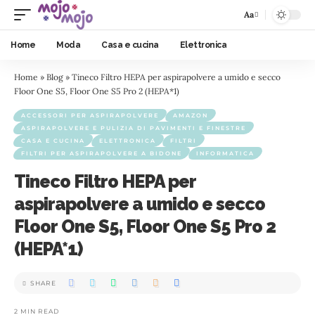
Aa
Home
Moda
Casa e cucina
Elettronica
Home
»
Blog
»
Tineco Filtro HEPA per aspirapolvere a umido e secco
Floor One S5, Floor One S5 Pro 2 (HEPA*1)
ACCESSORI PER ASPIRAPOLVERE
AMAZON
ASPIRAPOLVERE E PULIZIA DI PAVIMENTI E FINESTRE
CASA E CUCINA
ELETTRONICA
FILTRI
FILTRI PER ASPIRAPOLVERE A BIDONE
INFORMATICA
Tineco Filtro HEPA per
aspirapolvere a umido e secco
Floor One S5, Floor One S5 Pro 2
(HEPA*1)
SHARE
2 MIN READ