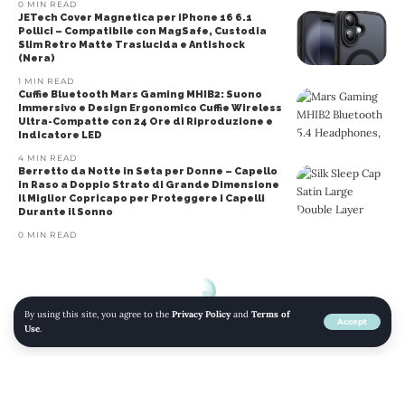
0 MIN READ
JETech Cover Magnetica per iPhone 16 6.1
Pollici – Compatibile con MagSafe, Custodia
Slim Retro Matte Traslucida e Antishock
(Nera)
1 MIN READ
Cuffie Bluetooth Mars Gaming MHIB2: Suono
Immersivo e Design Ergonomico Cuffie Wireless
Ultra-Compatte con 24 Ore di Riproduzione e
Indicatore LED
4 MIN READ
Berretto da Notte in Seta per Donne – Capello
in Raso a Doppio Strato di Grande Dimensione
Il Miglior Copricapo per Proteggere i Capelli
Durante il Sonno
0 MIN READ
By using this site, you agree to the
Privacy Policy
and
Terms of
Accept
Use
.
© 2022 mojomojo