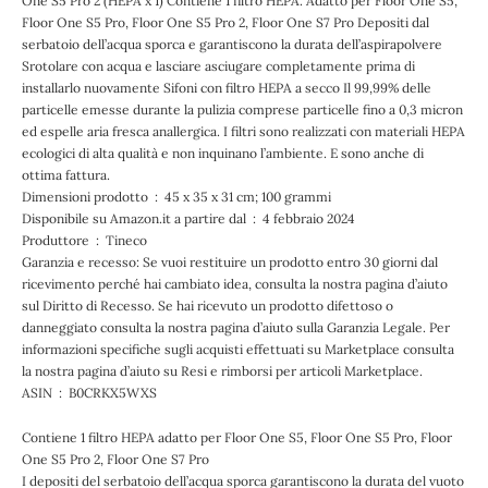
One S5 Pro 2 (HEPA x 1) Contiene 1 filtro HEPA. Adatto per Floor One S5,
Floor One S5 Pro, Floor One S5 Pro 2, Floor One S7 Pro Depositi dal
serbatoio dell’acqua sporca e garantiscono la durata dell’aspirapolvere
Srotolare con acqua e lasciare asciugare completamente prima di
installarlo nuovamente Sifoni con filtro HEPA a secco Il 99,99% delle
particelle emesse durante la pulizia comprese particelle fino a 0,3 micron
ed espelle aria fresca anallergica. I filtri sono realizzati con materiali HEPA
ecologici di alta qualità e non inquinano l’ambiente. E sono anche di
ottima fattura.
Dimensioni prodotto ‏ : ‎ 45 x 35 x 31 cm; 100 grammi
Disponibile su Amazon.it a partire dal ‏ : ‎ 4 febbraio 2024
Produttore ‏ : ‎ Tineco
Garanzia e recesso: Se vuoi restituire un prodotto entro 30 giorni dal
ricevimento perché hai cambiato idea, consulta la nostra pagina d’aiuto
sul Diritto di Recesso. Se hai ricevuto un prodotto difettoso o
danneggiato consulta la nostra pagina d’aiuto sulla Garanzia Legale. Per
informazioni specifiche sugli acquisti effettuati su Marketplace consulta
la nostra pagina d’aiuto su Resi e rimborsi per articoli Marketplace.
ASIN ‏ : ‎ B0CRKX5WXS
Contiene 1 filtro HEPA adatto per Floor One S5, Floor One S5 Pro, Floor
One S5 Pro 2, Floor One S7 Pro
I depositi del serbatoio dell’acqua sporca garantiscono la durata del vuoto