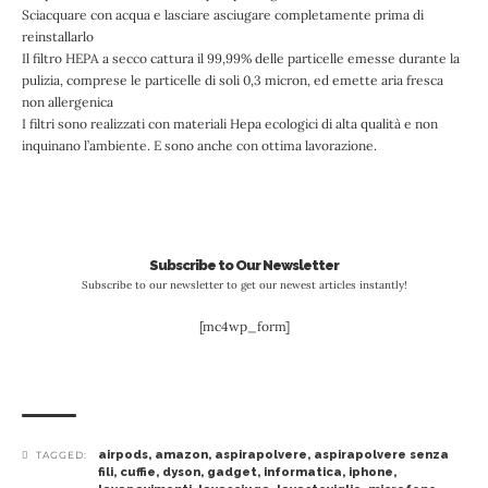
Sciacquare con acqua e lasciare asciugare completamente prima di
reinstallarlo
Il filtro HEPA a secco cattura il 99,99% delle particelle emesse durante la
pulizia, comprese le particelle di soli 0,3 micron, ed emette aria fresca
non allergenica
I filtri sono realizzati con materiali Hepa ecologici di alta qualità e non
inquinano l’ambiente. E sono anche con ottima lavorazione.
Subscribe to Our Newsletter
Subscribe to our newsletter to get our newest articles instantly!
[mc4wp_form]
airpods
,
amazon
,
aspirapolvere
,
aspirapolvere senza
TAGGED:
fili
,
cuffie
,
dyson
,
gadget
,
informatica
,
iphone
,