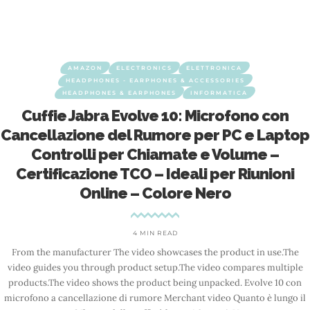
AMAZON
ELECTRONICS
ELETTRONICA
HEADPHONES - EARPHONES & ACCESSORIES
HEADPHONES & EARPHONES
INFORMATICA
Cuffie Jabra Evolve 10: Microfono con
Cancellazione del Rumore per PC e Laptop
Controlli per Chiamate e Volume –
Certificazione TCO – Ideali per Riunioni
Online – Colore Nero
4 MIN READ
From the manufacturer The video showcases the product in use.The
video guides you through product setup.The video compares multiple
products.The video shows the product being unpacked. Evolve 10 con
microfono a cancellazione di rumore Merchant video Quanto è lungo il