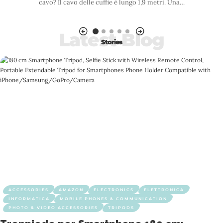
cavo? Il cavo delle cuffie è lungo 1,9 metri. Una
…
Latest Blog
Stories
ACCESSORIES
AMAZON
ELECTRONICS
ELETTRONICA
INFORMATICA
MOBILE PHONES & COMMUNICATION
PHOTO & VIDEO ACCESSORIES
TRIPODS