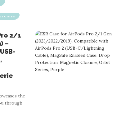
S
SSORIES
Pro 2/1
) –
 USB-
,
,
erie
howcases the
you through