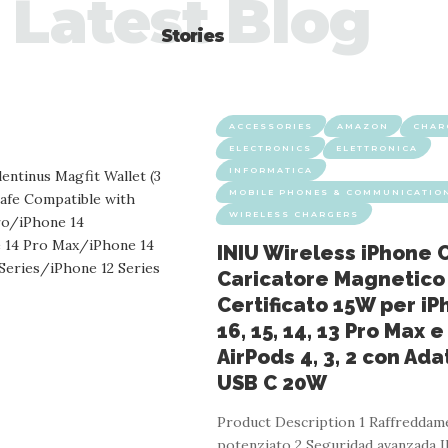
Latest Blog
Stories
ACCESSORIES
AMAZON
CHAR
ELECTRONICS
ELETTRONICA
INFORMATICA
MOBILE PHONES & COMMUNICATIO
WIRELESS CHARGERS
INIU Wireless iPhone 
Caricatore Magnetico
Certificato 15W per iP
16, 15, 14, 13 Pro Max e
AirPods 4, 3, 2 con Ad
USB C 20W
Product Description 1 Raffreddam
potenziato 2 Seguridad avanzada Il