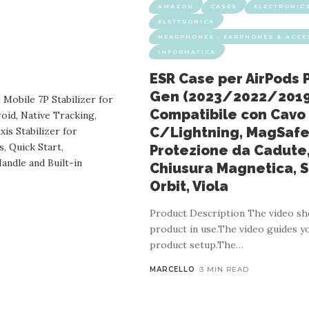
AMAZON
CASES
ELECTRONIC
ELETTRONICA
HEADPHONES - EARPHONES & ACCE
INFORMATICA
ESR Case per AirPods 
Gen (2023/2022/2019
Compatibile con Cavo
C/Lightning, MagSafe
Protezione da Cadute
Chiusura Magnetica, S
Orbit, Viola
Product Description The video s
product in use.The video guides 
product setup.The
…
MARCELLO
3 MIN READ