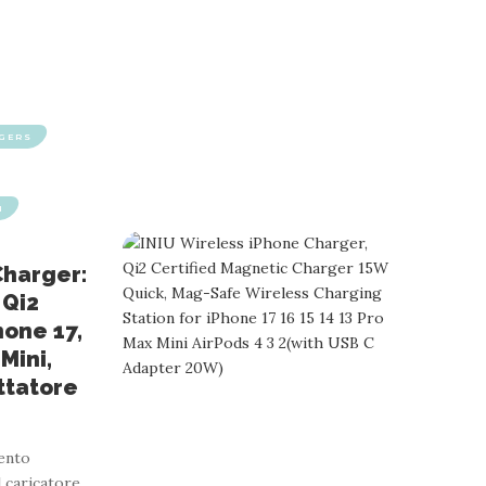
GERS
N
Charger:
 Qi2
hone 17,
 Mini,
attatore
ento
 caricatore