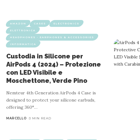
AMAZON
CASES
ELECTRONICS
ELETTRONICA
HEADPHONES - EARPHONES & ACCESSORIES
INFORMATICA
AMAZON
ELECTRONICS
ELETTR
Custodia in Silicone per
Cuffie Jabra Evolve 10: Microfono c
AirPods 4 (2024) – Protezione
Certific
con LED Visibile e
Moschettone, Verde Pino
Nemteur 4th Generation AirPods 4 Case is
From the manufacturer The video showcases the product i
designed to protect your silicone earbuds,
unpacked. Evolve 10 con microfono a ca
offering 360°
…
MARCELLO
3 MIN READ