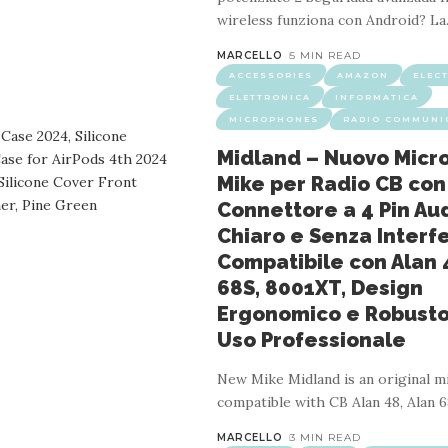
wireless funziona con Android? La
MARCELLO
5 MIN READ
ACCESSORIES
AMAZON
ELEC
ELETTRONICA
INFORMATICA
MICROPHONES
RADIO COMMUNI
ONICA
HEADPHONES - EARPHONES & ACCESSORIES
HEADP
Midland – Nuovo Micr
Mike per Radio CB con
on Cancellazione del Rumore per PC e Lapt
Connettore a 4 Pin Au
azione TCO – Ideali per Riunioni Online – Co
Chiaro e Senza Interf
Compatibile con Alan 
4 MIN READ
68S, 8001XT, Design
n use.The video guides you through product setup.The video comp
Ergonomico e Robusto
ncellazione di rumore Merchant video Quanto è lungo il cavo? Il cav
Uso Professionale
New Mike Midland is an original 
compatible with CB Alan 48, Alan 
MARCELLO
3 MIN READ