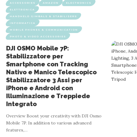
ACCESSORIES
AMAZON
ELECTRONICS
ELETTRONICA
HANDHELD GIMBALS & STABILISERS
INFORMATICA
MOBILE PHONES & COMMUNICATION
PHOTO & VIDEO ACCESSORIES
DJI OSMO Mobile 7P:
Stabilizzatore per
Smartphone con Tracking
Nativo e Manico Telescopico
Stabilizzatore 3 Assi per
iPhone e Android con
Illuminazione e Treppiede
Integrato
Overview Boost your creativity with DJI Osmo
Mobile 7P. In addition to various advanced
features,
…