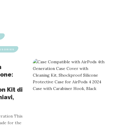
S
SSORIES
n
ione:
n Kit di
iavi,
ration This
made for the