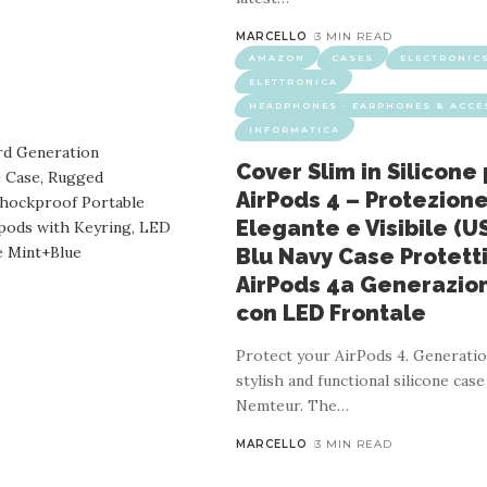
MARCELLO
3 MIN READ
AMAZON
CASES
ELECTRONIC
ELETTRONICA
HEADPHONES - EARPHONES & ACCE
INFORMATICA
ONICA
HEADPHONES - EARPHONES & ACCESSORIES
HEADP
Cover Slim in Silicone
AirPods 4 – Protezion
on Cancellazione del Rumore per PC e Lapt
Elegante e Visibile (U
azione TCO – Ideali per Riunioni Online – Co
Blu Navy Case Protett
AirPods 4a Generazio
4 MIN READ
con LED Frontale
n use.The video guides you through product setup.The video comp
Protect your AirPods 4. Generatio
ncellazione di rumore Merchant video Quanto è lungo il cavo? Il cav
stylish and functional silicone cas
Nemteur. The
…
MARCELLO
3 MIN READ