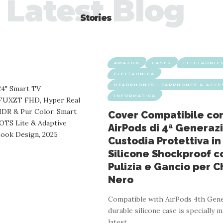
Latest Blog
Stories
AMAZON
CASES
ELECTRONIC
ELETTRONICA
HEADPHONES - EARPHONES & ACCE
INFORMATICA
Cover Compatibile co
AirPods di 4ª Generaz
Custodia Protettiva in
Silicone Shockproof co
Pulizia e Gancio per Ch
Nero
Compatible with AirPods 4th Gene
durable silicone case is specially 
latest
…