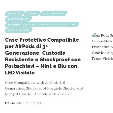
AMAZON
CASES
ELECTRONICS
ELETTRONICA
HEADPHONES - EARPHONES & ACCESSORIES
INFORMATICA
AMAZON
ELECTRONICS
ELETTR
Case Protettivo Compatibile
per AirPods di 3ª
Cuffie Jabra Evolve 10: Microfono c
Generazione: Custodia
Certific
Resistente e Shockproof con
Portachiavi – Mint e Blu con
LED Visibile
From the manufacturer The video showcases the product i
Case Compatiblile with AirPods 3rd
unpacked. Evolve 10 con microfono a ca
Generation, Shockproof Portable Shockproof
Rugged Case for Airpods with Keychain,
…
MARCELLO
1 MIN READ