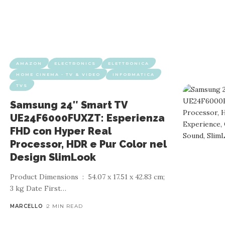
AMAZON
ELECTRONICS
ELETTRONICA
HOME CINEMA - TV & VIDEO
INFORMATICA
TVS
Samsung 24″ Smart TV
UE24F6000FUXZT: Esperienza
FHD con Hyper Real
Processor, HDR e Pur Color nel
Design SlimLook
Product Dimensions ‏ : ‎ 54.07 x 17.51 x 42.83 cm;
3 kg Date First
…
MARCELLO
2 MIN READ