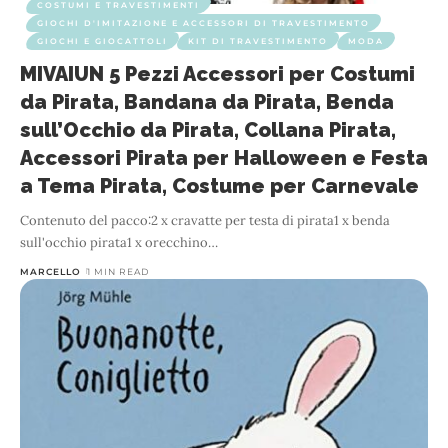
COSTUMI E TRAVESTIMENTI
GIOCHI D'IMITAZIONE E ACCESSORI DI TRAVESTIMENTO
GIOCHI E GIOCATTOLI
KIT DI TRAVESTIMENTO
MODA
MIVAIUN 5 Pezzi Accessori per Costumi
da Pirata, Bandana da Pirata, Benda
sull’Occhio da Pirata, Collana Pirata,
Accessori Pirata per Halloween e Festa
a Tema Pirata, Costume per Carnevale
Contenuto del pacco:2 x cravatte per testa di pirata1 x benda
sull'occhio pirata1 x orecchino
…
MARCELLO
1 MIN READ