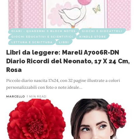
DIARI - QUADERNI E BLOCK NOTES
GIOCHI E GIOCATTOLI
GIOCHI EDUCATIVI E SCIENTIFICI
KINDLE STORE
LETTURA E SCRITTURA
LIBRI
Libri da leggere: Mareli A7006R-DN
Diario Ricordi del Neonato, 17 X 24 Cm,
Rosa
Piccolo diario nascita 17x24, con 32 pagine illustrate a colori
personalizzabili con foto o note.ideale
…
MARCELLO
1 MIN READ