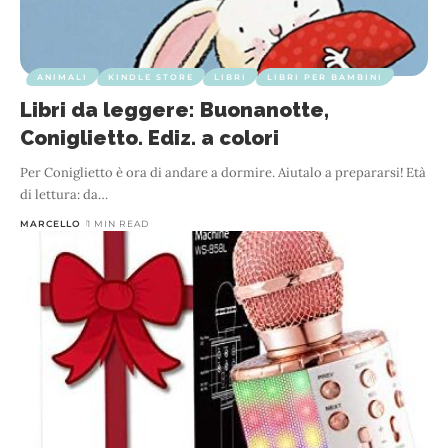
ANIMALI
KINDLE STORE
LIBRI
LIBRI PER BAMBINI
Libri da leggere: Buonanotte,
Coniglietto. Ediz. a colori
Per Coniglietto è ora di andare a dormire. Aiutalo a prepararsi! Età
di lettura: da
…
MARCELLO
1 MIN READ