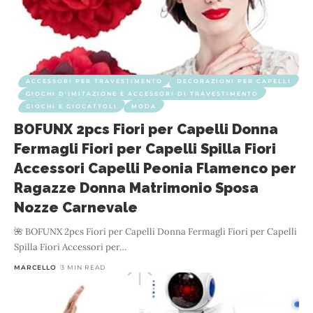
ACCESSORI PER TRAVESTIMENTO
DECORAZIONI PER CAPELLI
GIOCHI D'IMITAZIONE E ACCESSORI DI TRAVESTIMENTO
GIOCHI E GIOCATTOLI
MODA
BOFUNX 2pcs Fiori per Capelli Donna
Fermagli Fiori per Capelli Spilla Fiori
Accessori Capelli Peonia Flamenco per
Ragazze Donna Matrimonio Sposa
Nozze Carnevale
🌺 BOFUNX 2pcs Fiori per Capelli Donna Fermagli Fiori per Capelli
Spilla Fiori Accessori per
…
MARCELLO
3 MIN READ